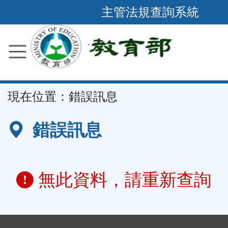
跳
主管法規查詢系統
到
主
要
內
容
::
現在位置：
錯誤訊息
區
塊
錯誤訊息
無此資料，請重新查詢