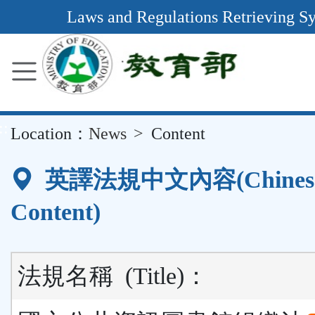
Main
Laws and Regulations Retrieving S
Content
Area
::
Location：
News
Content
英譯法規中文內容(Chines
Content)
法規名稱
(Title)
：