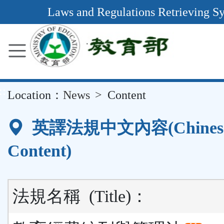
Main
Laws and Regulations Retrieving S
Content
Area
::
Location：
News
Content
英譯法規中文內容(Chines
Content)
法規名稱
(Title)
：