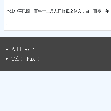
本法中華民國一百年十二月九日修正之條文，自一百零一年
。
:
Address：
Tel： Fax：