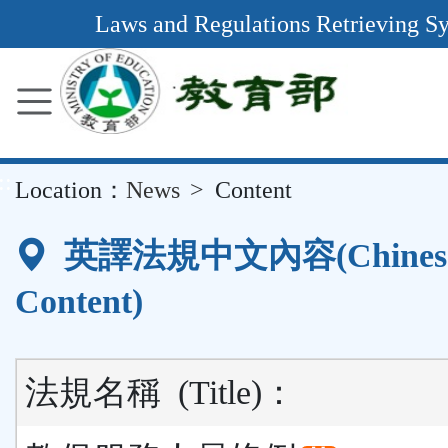
Main
Laws and Regulations Retrieving S
Content
Area
::
Location：
News
Content
英譯法規中文內容(Chines
Content)
法規名稱
(Title)
：