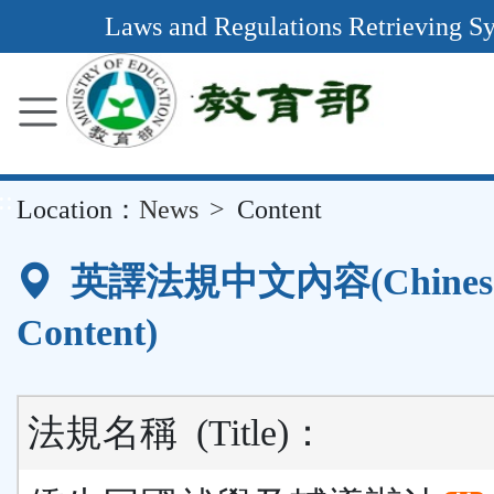
Main
Laws and Regulations Retrieving S
Content
Area
::
Location：
News
Content
英譯法規中文內容(Chines
Content)
法規名稱
(Title)
：