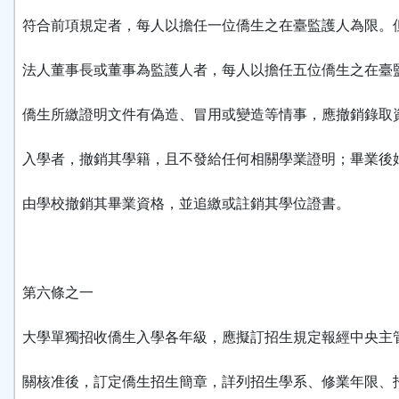
符合前項規定者，每人以擔任一位僑生之在臺監護人為限。
法人董事長或董事為監護人者，每人以擔任五位僑生之在臺
僑生所繳證明文件有偽造、冒用或變造等情事，應撤銷錄取
入學者，撤銷其學籍，且不發給任何相關學業證明；畢業後
由學校撤銷其畢業資格，並追繳或註銷其學位證書。
第六條之一
大學單獨招收僑生入學各年級，應擬訂招生規定報經中央主
關核准後，訂定僑生招生簡章，詳列招生學系、修業年限、