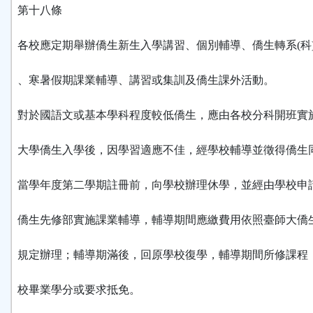
第十八條
各校應定期舉辦僑生新生入學講習、個別輔導、僑生轉系(科
、寒暑假期課業輔導、講習或集訓及僑生課外活動。
對於國語文或基本學科程度較低僑生，應由各校分科開班實
大學僑生入學後，因學習適應不佳，經學校輔導並徵得僑生
當學年度第二學期註冊前，向學校辦理休學，並經由學校申
僑生先修部實施課業輔導，輔導期間應繳費用依照臺師大僑
規定辦理；輔導期滿後，回原學校復學，輔導期間所修課程
校畢業學分或要求抵免。