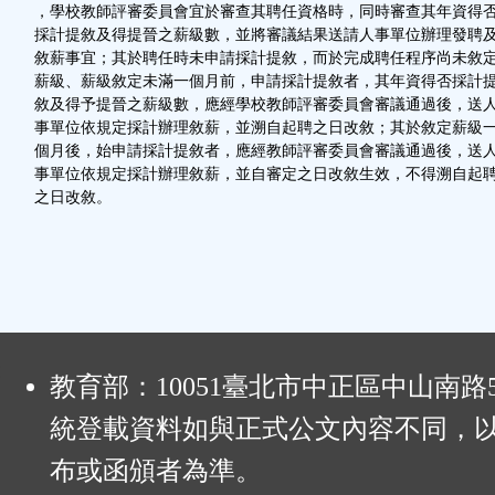
，學校教師評審委員會宜於審查其聘任資格時，同時審查其年資得
採計提敘及得提晉之薪級數，並將審議結果送請人事單位辦理發聘
敘薪事宜；其於聘任時未申請採計提敘，而於完成聘任程序尚未敘
薪級、薪級敘定未滿一個月前，申請採計提敘者，其年資得否採計
敘及得予提晉之薪級數，應經學校教師評審委員會審議通過後，送
事單位依規定採計辦理敘薪，並溯自起聘之日改敘；其於敘定薪級
個月後，始申請採計提敘者，應經教師評審委員會審議通過後，送
事單位依規定採計辦理敘薪，並自審定之日改敘生效，不得溯自起
之日改敘。
:
教育部：10051臺北市中正區中山南路
統登載資料如與正式公文內容不同，
布或函頒者為準。