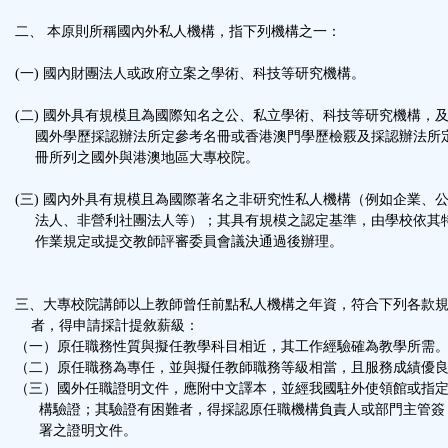
鈕
二、 本原則所稱國內外私人機構，指下列機構之一：
區
(一) 國內財團法人或政府立案之學術、科技等研究機構。
(二) 國外具有規模且為國際知名之公、私立學術、科技等研究機構，
國外學歷採認辦法所定參考名冊或香港澳門學歷檢覈及採認辦法所
冊所列之國外與港澳地區大專校院。
(三) 國內外具有規模且為國際著名之非研究性私人機構（例如企業、
法人、非營利社團法人等）；其具有規模之認定基準，由學校依其
作業規定或提交教師評審委員會議決通過後辦理。
三、大專校院講師以上教師曾任前點私人機構之年資，符合下列各款
者，得申請採計提敘薪級：
（一）原任職務性質與擬任教學科目相近，其工作經驗確為教學所需
（二）原任職務為專任，並與擬任教師職務等級相當，且服務成績優
（三）國外任職證明文件，應附中文譯本，並經我國駐外使領館或指
構驗證；其驗證有困難者，得採認原任職機構負責人或部門主管簽
署之證明文件。