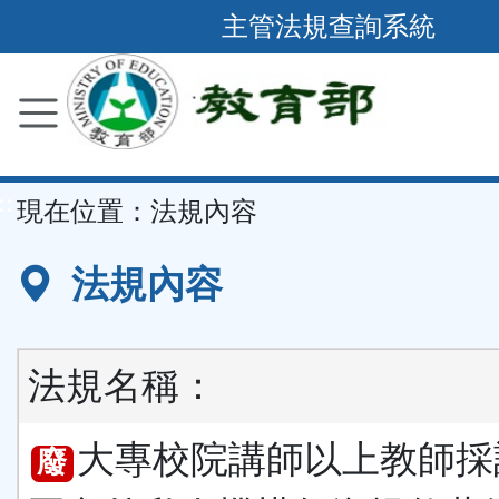
跳
主管法規查詢系統
到
主
要
內
容
::
現在位置：
法規內容
區
塊
法規內容
法規名稱：
大專校院講師以上教師採
廢