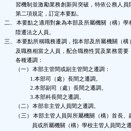
習機制並激勵業務創新與突破，特依公務人員
鈕
第二項規定，訂定本要點。
區
二、
本要點之適用對象為本部及所屬機關（構）學
陞遷法之人員。
三、
本要點所稱職務遷調，指本部及所屬機關（構
及職務相當之人員，配合職務性質及業務需要
各種遷調：
（一）
本部主管間或副主管間之遷調：
1.
本部司（處）長間之遷調。
2.
本部副司（處）長間之遷調。
3.
本部科長間之遷調。
（二）
本部非主管人員間之遷調。
（三）
本部主管人員與所屬機關（構）首長、
員或所屬機關（構）學校主管人員間之