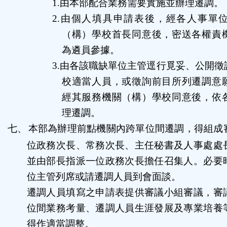
1.
由本部配合業務需要實施並辦理遷調。
2.
由個人填具申請表後，經各人事單
（構）學校首長同意後，密送各權責
為遴員參據。
3.
由各該職缺單位主管逕行覓妥、公開徵
校適當人員，或徵詢前目所列遷調意
經其服務機關（構）學校同意後，依
理遷調。
七、
本部為辦理前點機關內跨單位間遷調，得組成
位政務次長、常務次長、主任秘書及人事處處
並由部長指派一位政務次長擔任召集人。必要
位主管列席或請遷調人員到會面談。
遷調人員填寫之申請表提供審議小組審議，審
位間業務考量、遷調人員生涯發展及專業培養
得作適當調整。