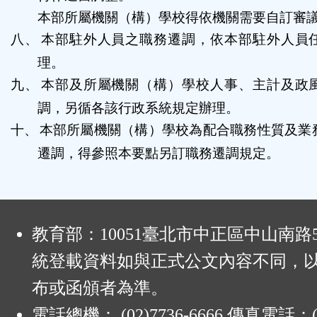
本部所屬機關（構）學校得依機關需要自訂審
八、
本部駐外人員之職務遷調，依本部駐外人員
理。
九、
本部及所屬機關（構）學校人事、主計及政
調，另循各該行政系統規定辦理。
十、
本部所屬機關（構）學校為配合職務性質及業
遷調，得參照本要點另訂職務遷調規定。
:
教育部：10051臺北市中正區中山南路
統登載資料如與正式公文內容不同，
布或函頒者為準。
電話總機： (02)7736-6666 傳真電話：(0