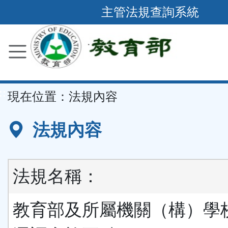
跳
主管法規查詢系統
到
主
要
內
容
::
現在位置：
法規內容
區
塊
法規內容
法規名稱：
教育部及所屬機關（構）學