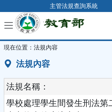
跳
主管法規查詢系統
到
主
要
內
容
::
現在位置：
法規內容
區
塊
法規內容
法規名稱：
學校處理學生間發生刑法第