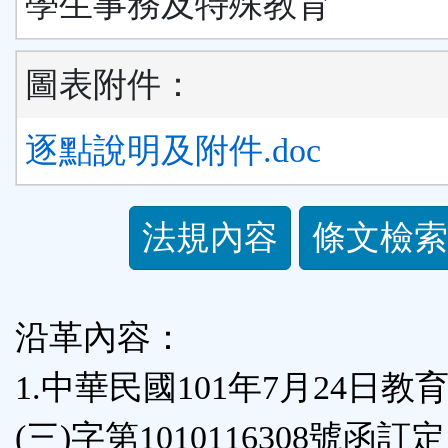
學生事務及特殊教育
圖表附件：
逐點說明及附件.doc
法
法規內容
條文檢索
規
功
沿革內容：
能
1.中華民國101年7月24日教
按
(三)字第1010116308號函訂