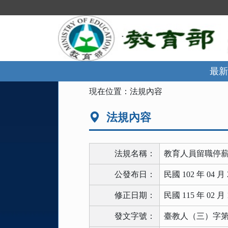
跳
到
主
要
內
容
區
最新
塊
:::
現在位置：
法規內容
法規內容
法規名稱：
教育人員留職停
公發布日：
民國 102 年 04 月 
修正日期：
民國 115 年 02 月 
發文字號：
臺教人（三）字第11