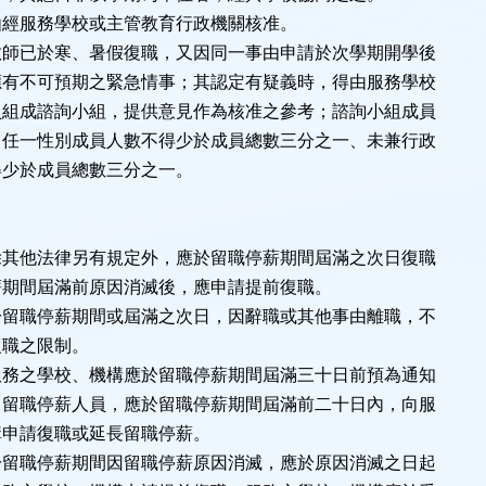
由經服務學校或主管教育行政機關核准。
教師已於寒、暑假復職，又因同一事由申請於次學期開學後
應有不可預期之緊急情事；其認定有疑義時，得由服務學校
員組成諮詢小組，提供意見作為核准之參考；諮詢小組成員
，任一性別成員人數不得少於成員總數三分之一、未兼行政
得少於成員總數三分之一。
除其他法律另有規定外，應於留職停薪期間屆滿之次日復職
薪期間屆滿前原因消滅後，應申請提前復職。
於留職停薪期間或屆滿之次日，因辭職或其他事由離職，不
復職之限制。
服務之學校、機構應於留職停薪期間屆滿三十日前預為通知
；留職停薪人員，應於留職停薪期間屆滿前二十日內，向服
構申請復職或延長留職停薪。
於留職停薪期間因留職停薪原因消滅，應於原因消滅之日起