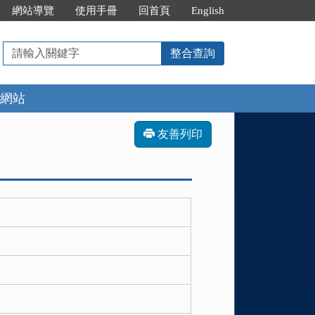
網站導覽
使用手冊
回首頁
English
請
整合查詢
輸
入
網站
關
鍵
字
友善列印