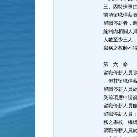
三、因特殊事
前項留職停薪
留職停薪者，
編制內相關人
人數至少三人
職務之教師不
第 六 條
留職停薪人員
。但其留職停
留職停薪人員
受前項應申請
留職停薪人員
留職停薪人員
務之學校、機
留職停薪人員