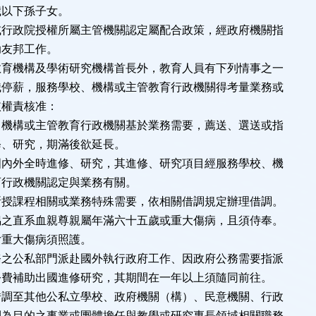
歲以下孫子女。
或行政院授權所屬主管機關認定屬配合政策，經政府機關指
友邦工作。
教育機構及學術研究機構首長外，教育人員有下列情事之一
職停薪，服務學校、機構或主管教育行政機關得考量業務或
依權責核准：
、機構或主管教育行政機關基於業務需要，薦送、選送或指
、研究，期滿後欲延長。
國內外全時進修、研究，其進修、研究項目經服務學校、機
行政機關認定與業務有關。
所授課程相關或業務特殊需要，依相關借調規定辦理借調。
偶之直系血親尊親屬年滿六十五歲或重大傷病，且須侍奉。
女重大傷病須照護。
務之公私部門派赴國外執行政府工作、因政府公務需要指派
費補助出國進修研究，其期間在一年以上須隨同前往。
借調至其他公私立學校、政府機關（構）、民意機關、行政
利為目的之事業或團體擔任與教學或研究專長領域相關職務