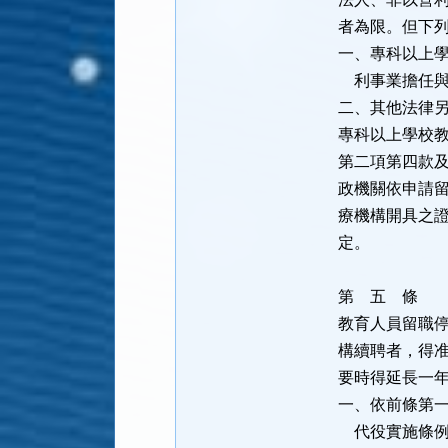
者為限。但下
一、專科以上
利事業擔任與
二、其他法律
專科以上學校
第二項第四款
政機關依申請
療機構開具之
定。
第 五 條
教育人員留職
構續聘者，得
要時得延長一
一、依前條第
代役實施條例