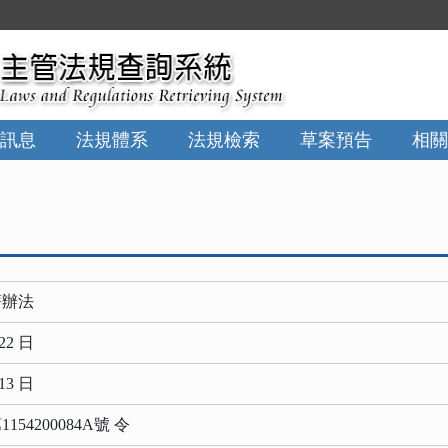
:::
訊息
法規體系
法規檢索
草案預告
相關
薪辦法
22 日
13 日
54200084A號 令