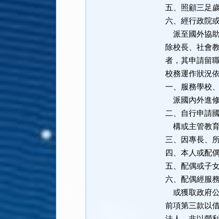
五、照顧三足
六、經行政院
派至國外協助
除校長、社會
者，其申請留
校務運作狀況
一、服務學校
派國內外進修
二、自行申請
構或主管教育
三、因專長、
四、本人或配
五、配偶或子
六、配偶經服
或獲取政府公
前項第三款以
法人、非以營