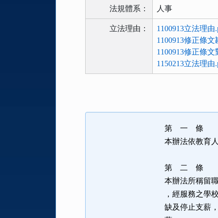
法規體系：
人事
立法理由：
1100913立法理由.p
1100913修正條文
1100913修正條
1150213立法理由.p
法
規
功
能
第 一 條
按
本辦法依教育
鈕
區
第 二 條
本辦法所稱留
，經服務之學
缺及停止支薪