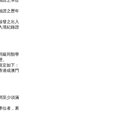
驗證之學歷
驗證之歷年
核發之出入
入境紀錄證
同級同類學
歷。
規定如下：
香港或澳門
間至少須滿
學位者，累