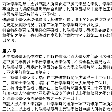
前項修業期限，應以申請人所持香港或澳門學歷之學制、修業
事曆及出入境紀錄證明等綜合判斷，其所停留期間非屬學校正
事曆所示修課時間者，不予採計。
修讀學士學位表現優異者，其修業期限，得衡酌各該香港或澳
之規定及實際情況，就第二項第二款修業時間予以酌減。
符合特殊教育法所定身心障礙者，其修業期限，得衡酌各該香
校學制之規定、身心障礙程度及其他實際情況，就第二項各款
以酌減。
第 六 條
經由國際學術合作模式，同時在臺灣地區大學及本部認可名冊
港或澳門專科以上學校修讀同級學位者，不得全程於臺灣地區
其修業期限，得累計其停留於各當地大學之修業時間，並應符
，不適用前條第二項規定：
一、持學士學位者，累計在二校修業時間至少須滿三十二個月
二、持碩士學位者，累計在二校修業時間至少須滿十二個月。
三、持博士學位者，累計在二校修業時間至少須滿二十四個月
前項申請人於臺灣地區及香港或澳門專科以上學校修習之學分
各達獲頒學位所需總學分數之三分之一以上。
申請人擬入學大學就讀，且修業時間達第一項或前條第二項所
三分之二以上者，其修業期限得由受理學校就申請人所持香港