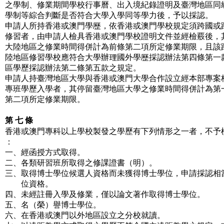
之學制、修業期間學校行事曆、出入境紀錄證明及臺灣地區同
學制等綜合判斷是否符合大學入學同等學力後，予以採認。
申請人所持香港或澳門學歷，依香港或澳門學校規定須跨國或
修習者，由申請人檢具香港或澳門學校證明文件並經檢覈後，
大陸地區之修業時間得併計為前條第二項所定修業期限，且該
陸地區修習學校應符合大學辦理國外學歷採認辦法第四條第一
區學歷採認辦法第二條第五款之規定。
申請人持臺灣地區大學與香港或澳門大學合作設立經本部專案
專班學歷入學者，其停留臺灣地區大學之修業時間得併計為第
第二項所定修業期限。
第 七 條
香港或澳門專科以上學校製發之學歷有下列情形之一者，不予
：
一、經函授方式取得。
二、各類研習班所取得之修課證書（明）。
三、取得博士學位候選人資格而未獲得博士學位，申請採認相
位資格。
四、未經註冊入學及修業，僅以論文著作取得博士學位。
五、名（榮）譽博士學位。
六、在香港或澳門以外地區設立之分校就讀。