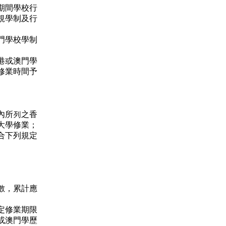
期間學校行
規學制及行
門學校學制
港或澳門學
修業時間予
內所列之香
大學修業；
合下列規定
。
。
數，累計應
定修業期限
或澳門學歷