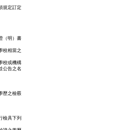
項規定訂定
證（明）書
學校相當之
學校或機構
並公告之名
學歷之檢覈
行檢具下列