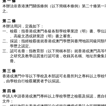
第 一 條
本辦法依香港澳門關係條例（以下簡稱本條例）第二十條第一
之。
第 二 條
本辦法用詞，定義如下：
一、檢覈：指香港或澳門各級各類學校畢業證（明）書、學位
、高級文憑或肄業證（明）書之審查。
二、採認：指經檢覈後就香港或澳門學歷與臺灣地區同級同類
學歷之認定。
三、認可名冊：指教育部（以下簡稱本部）就香港或澳門高等
之研究及教學品質進行認可後，收錄其名稱、地址所彙集
冊。
第 三 條
香港或澳門中等以下學校及本部認可名冊所列之專科以上學校
，由學校自行檢覈屬實者予以採認。
第 四 條
申請人申請香港或澳門專科以上學校學歷之檢覈及採認，應自
文件：