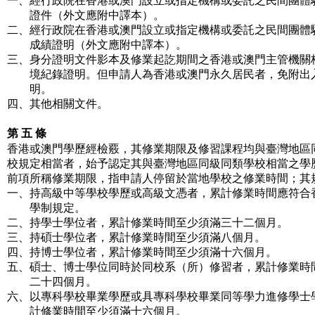
一、經行政院在香港或澳門設立或指定機構或委託之民間團體
證件（外文應附中譯本）。
二、經行政院在香港或澳門設立或指定機構或委託之民間團體
成績證明（外文應附中譯本）。
三、身分證明文件影本及修業起訖期間之香港或澳門主管機關
境紀錄證明。但申請人為香港或澳門永久居民者，免附出
明。
四、其他相關文件。
第 五 條
香港或澳門學歷經檢覈，其修業期限及修習課程均與臺灣地區
校規定相當者，始予認定其與臺灣地區同級同類學校相當之學
前項所稱修業期限，指申請人停留於當地學校之修業時間；其
一、持高級中等學校學歷或高級文憑者，累計修業時間應符合
學制規定。
二、持學士學位者，累計修業時間至少須滿三十二個月。
三、持碩士學位者，累計修業時間至少須滿八個月。
四、持博士學位者，累計修業時間至少須滿十六個月。
五、碩士、博士學位同時於同校系（所）修習者，累計修業時
二十四個月。
六、以專科學校畢業學歷或具專科學校畢業同等學力進修學士
計修業時間至少須滿十六個月。