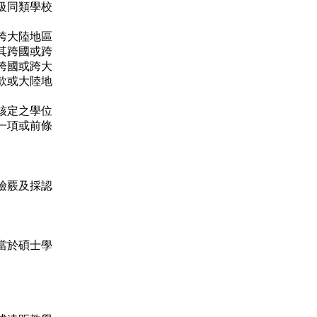
級同類學校
跨大陸地區
其跨國或跨
跨國或跨大
款或大陸地
核定之學位
一項或前條
檢覈及採認
當於碩士學