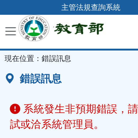
跳
主管法規查詢系統
到
主
要
內
容
::
現在位置：
錯誤訊息
區
塊
錯誤訊息
系統發生非預期錯誤，請
試或洽系統管理員。