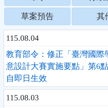
下
按
ENTER
(請
草案預告
其
下
查
按
ENTER
看
115.08.04
下
查
清
ENTER
教育部令：修正「臺灣國際
看
單)
查
意設計大賽實施要點」第6
清
看
自即日生效
單)
清
115.08.03
單)