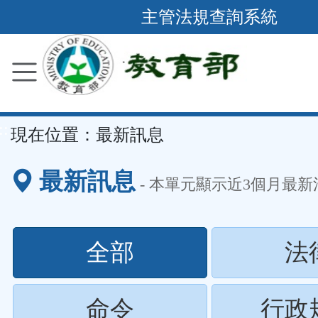
跳
主管法規查詢系統
到
主
要
內
容
::
現在位置：
最新訊息
區
塊
最新訊息
- 本單元顯示近
3
個月最新
(請
全部
法
按
(請
命令
行政