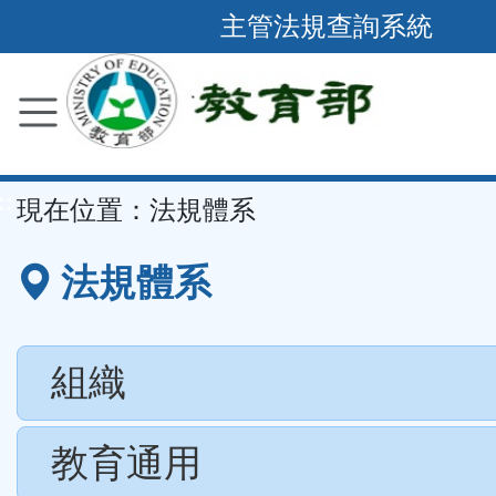
跳
主管法規查詢系統
到
主
要
內
容
::
現在位置：
法規體系
區
塊
法規體系
組織
教育通用