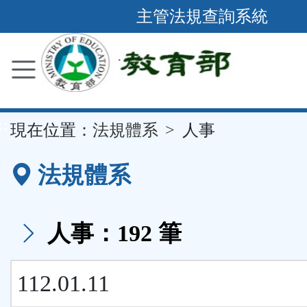
跳
主管法規查詢系統
到
主
要
內
容
::
現在位置：
法規體系
人事
區
塊
法規體系
人事：192 筆
112.01.11