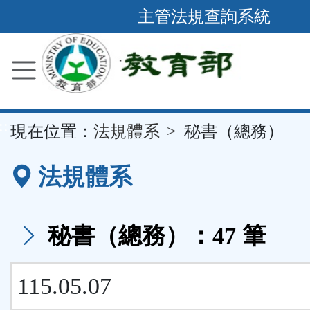
跳
主管法規查詢系統
到
主
要
內
容
::
現在位置：
法規體系
秘書（總務）
區
塊
法規體系
秘書（總務）：47 筆
115.05.07