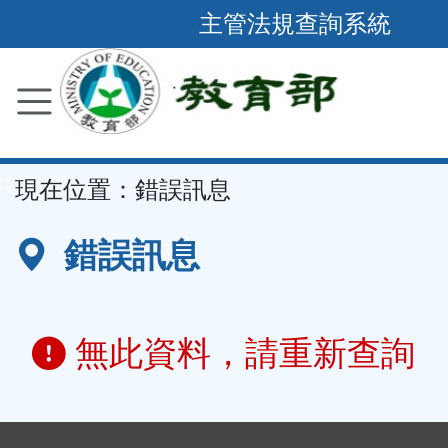
跳
主管法規查詢系統
到
主
要
內
容
::
現在位置：
錯誤訊息
區
塊
錯誤訊息
無此資料，請重新查詢