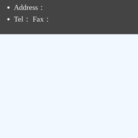
:
Address：
Tel： Fax：