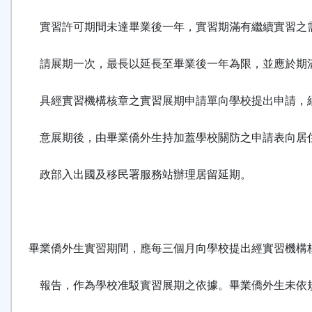
實習許可期間未達畢業後一年，實習期滿有繼續實習之
請展期一次，最長以延長至畢業後一年為限，並應於期
具經實習機構核章之實習展期申請單向學校提出申請，
意展期後，由畢業僑外生持加蓋學校關防之申請表向居
政部入出國及移民署服務站辦理居留延期。
畢業僑外生實習期間，應每三個月向學校提出經實習機構
報告，作為學校准駁實習展期之依據。畢業僑外生未依