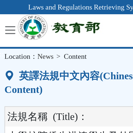
Main
Laws and Regulations Retrieving S
Content
Area
::
Location：
News
Content
英譯法規中文內容(Chines
Content)
法規名稱
(Title)
：