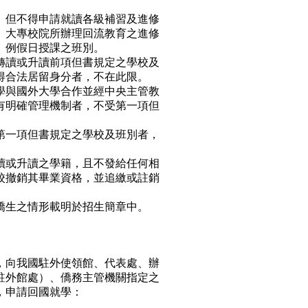
。但不得申請就讀各級補習及進修
、大專校院所辦理回流教育之進修
、例假日授課之班別。
轉讀或升讀前項但書規定之學校及
得合法居留身分者，不在此限。
學與國外大學合作並經中央主管教
有明確管理機制者，不受第一項但
第一項但書規定之學校及班別者，
讀或升讀之學籍，且不發給任何相
校撤銷其畢業資格，並追繳或註銷
僑生之情形載明於招生簡章中。
，向我國駐外使領館、代表處、辦
駐外館處）、僑務主管機關指定之
，申請回國就學：