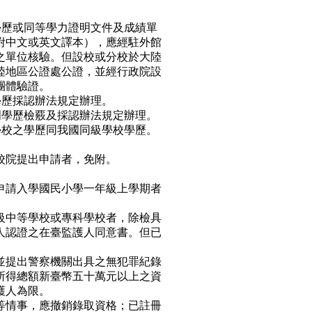
學歷或同等學力證明文件及成績單
文或英文譯本），應經駐外館
位核驗。但設校或分校於大陸
區公證處公證，並經行政院設
體驗證。
歷採認辦法規定辦理。
學歷檢覈及採認辦法規定辦理。
校之學歷同我國同級學校學歷。
校院提出申請者，免附。
申請入學國民小學一年級上學期者
級中等學校或專科學校者，除檢具
人認證之在臺監護人同意書。但已
並提出警察機關出具之無犯罪紀錄
所得總額新臺幣五十萬元以上之資
護人為限。
等情事，應撤銷錄取資格；已註冊