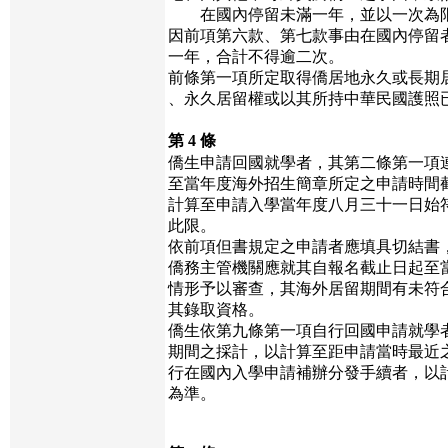
在國內停留未滿一年，並以一次為
因前項第六款、第七款事由在國內停留
一年，合計不得逾二次。
前條第一項所定取得僑居地永久或長期
、永久居留權或以其所持中華民國護照
第 4 條
僑生申請回國就學者，其第二條第一項
至當年度海外招生簡章所定之申請時間
計算至申請入學當年度八月三十一日始
此限。
依前項但書規定之申請者應填具切結書
僑務主管機關應就其自報名截止日起至
情形予以審查，其海外居留期間有未符
其錄取資格。
僑生依第九條第一項自行回國申請就學
期間之採計，以計算至距申請當時最近
行在國內入學申請補辦分發手續者，以
為準。