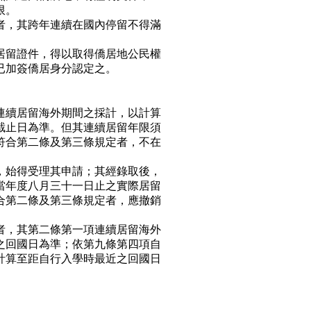
限。
者，其跨年連續在國內停留不得滿
居留證件，得以取得僑居地公民權
已加簽僑居身分認定之。
連續居留海外期間之採計，以計算
截止日為準。但其連續居留年限須
符合第二條及第三條規定者，不在
，始得受理其申請；其經錄取後，
當年度八月三十一日止之實際居留
合第二條及第三條規定者，應撤銷
者，其第二條第一項連續居留海外
之回國日為準；依第九條第四項自
計算至距自行入學時最近之回國日