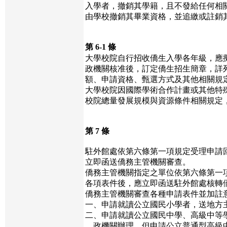
入學者，撤銷其學籍，且不發給任何相
由學校撤銷其畢業資格，並追繳或註銷
第 6-1 條
大學校院自行招收僑生入學各年級，應
政機關核准後，訂定僑生招生簡章，詳
額、申請資格、甄選方式及其他相關規
大學校院因國際學術合作計畫或其他特
校院總量發展規模與資源條件相關規定
第 7 條
駐外館處依第六條第一項規定受理申請
立即函送僑務主管機關審查。
僑務主管機關指定之單位依第六條第一
各項表件後，應立即函送駐外館處核轉
僑務主管機關審查各種申請表件並加註
一、申請就讀公立國民小學者，送地方
二、申請就讀公立國民中學、高級中等
政機關辦理。但申請公立普通型高級