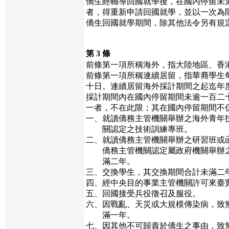
僑生經輔導回國就學後，在國內停留未
者，得重新申請回國就學，並以一次為
僑生回國就學期間，除其他法令另有規
第 3 條
前條第一項所稱海外，指大陸地區、香
前條第一項所稱連續居留，指華裔學生
十日。連續居留海外採計期間之起迄年
採計期間內在國內停留期間未逾一百二
一者，不在此限；其在國內停留期間不
一、就讀僑務主管機關舉辦之海外青年
關認定之技術訓練專班。
二、就讀僑務主管機關舉辦之研習班或
僑務主管機關認定屬政府機關舉辦之
滿二年。
三、交換學生，其交換期間合計未滿二
四、經中央目的事業主管機關許可來臺
五、回國接受兵役徵召及服役。
六、因戰亂、天災或大規模傳染病，致
滿一年。
七、因其他不可歸責於僑生之事由，致