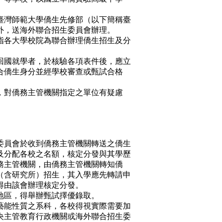
臺灣師範大學僑生先修部（以下簡稱臺
外，送海外聯合招生委員會辦理。
指各大學校院為聯合辦理僑生招生及分
回國就學者，於核驗各項表件後，應立
合僑生身分並經學校審查或甄試合格
，對僑務主管機關指定之單位有疑慮
委員會於收到僑務主管機關轉送之僑生
及分配各校之名額，核定分發與其學歷
務主管機關，由僑務主管機關轉知僑
（含研究所）招生，其入學應先轉請申
得由該會辦理核定分發。
地區，得舉辦甄試擇優錄取。
藝能性質之系科，各校得視實際需要加
央主管教育行政機關或海外聯合招生委