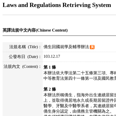
Laws and Regulations Retrieving System
英譯法規中文內容(Chinese Content)
法規名稱
(Title)
：
僑生回國就學及輔導辦法
英
103.12.17
公發布日
(Date)
：
法規內文
(Content)
：
第 1 條
本辦法依大學法第二十五條第三項、專
中等教育法第四十一條第一項及國民教
第 2 條
本辦法所稱僑生，指海外出生連續居留
上，並取得僑居地永久或長期居留證件
醫學、牙醫及中醫學系者，其連續居留
僑生身分認定，由僑務主管機關為之。