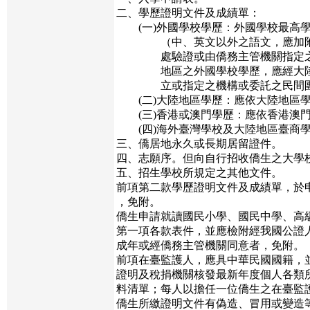
二、學歷證明文件及成績單：
(一)外國學校學歷：外國學校最高
（中、英文以外之語文，應加附中
處驗證或由僑務主管機關指定之單
地區之外國學校學歷，應經大陸地
立或指定之機構或委託之民間團
(二)大陸地區學歷：應依大陸地區學
(三)香港或澳門學歷：應依香港澳門
(四)海外臺灣學校及大陸地區臺商學
三、僑居地永久或長期居留證件。
四、志願序。但向自行招收僑生之大學
五、招生學校所規定之其他文件。
前項第二款學歷證明文件及成績單，於
，免附。
僑生申請就讀國民小學、國民中學、高
第一項各款表件，並應檢附經我國公證
成年或經僑務主管機關同意者，免附。
前項在臺監護人，應具中華民國國籍，
證明及稅捐機關核發最新年度個人各類
料清單；每人以擔任一位僑生之在臺監
僑生所繳證明文件有偽造、冒用或變造