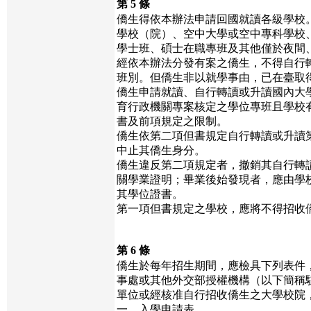
第 5 條
僑生得依本辦法申請回國就讀各級學校
學校（院）、空中大學或空中專科學校
學士班、碩士在職專班及其他僅於夜間
經依本辦法分發有案之僑生，不得自行
班別。但僑生非以就學事由，已在臺取
僑生申請就讀、自行轉讀或升讀國內大
育行政機關專案核定之學位專班且學校
書及前項規定之限制。
僑生依第二項但書規定自行轉讀或升讀
中止其僑生身分。
僑生違反第二項規定者，撤銷其自行轉
關學業證明；畢業後始發現者，應由學
其學位證書。
第一項但書規定之學校，應將不得招收
第 6 條
僑生於每年招生期間，應檢具下列表件
事處或其他外交部授權機構（以下簡稱
單位或經核准自行招收僑生之大學校院
一、入學申請表。