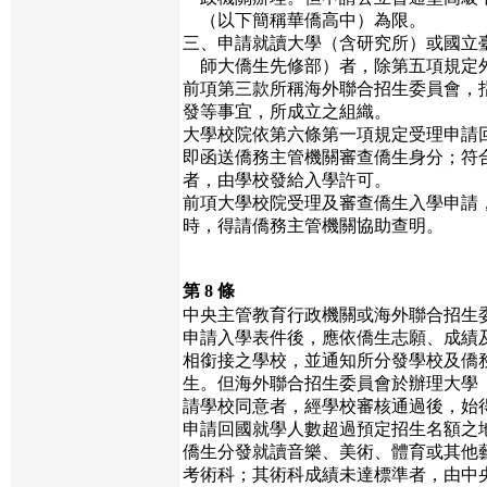
（以下簡稱華僑高中）為限。
三、申請就讀大學（含研究所）或國立
師大僑生先修部）者，除第五項規定
前項第三款所稱海外聯合招生委員會，
發等事宜，所成立之組織。
大學校院依第六條第一項規定受理申請
即函送僑務主管機關審查僑生身分；符
者，由學校發給入學許可。
前項大學校院受理及審查僑生入學申請
時，得請僑務主管機關協助查明。
第 8 條
中央主管教育行政機關或海外聯合招生
申請入學表件後，應依僑生志願、成績
相銜接之學校，並通知所分發學校及僑
生。但海外聯合招生委員會於辦理大學
請學校同意者，經學校審核通過後，始
申請回國就學人數超過預定招生名額之
僑生分發就讀音樂、美術、體育或其他
考術科；其術科成績未達標準者，由中