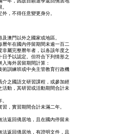
滿一年，因故自願退學返回僑居地
限。
定外，不得任意變更身分。
港及澳門以外之國家或地區。
每曆年在國內停留期間未逾一百二
度非屬完整曆年者，以各該年度之
十日予以認定。但符合下列情形之
併入海外居留期間計算：
技術訓練班或中央主管教育行政機
函介之國語文研習課程，或參加經
活動，其研習或活動期間合計未
年。
實習，實習期間合計未滿二年。
無法返回僑居地，且在國內停留未
無法返回僑居地，有證明文件，且