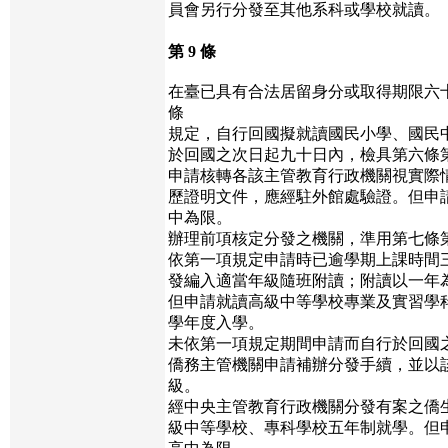
員會另行分發至其他系科或學校就讀。
第 9 條
在臺已具有合法居留身分或取得期限六
條
規定，自行回國擬就讀國民小學、國民
於回國之次日起九十日內，檢具第六條
申請核轉各該主管教育行政機關視實際
歷證明文件，應經駐外館處驗證。但申
中為限。
辦理前項核定分發之機關，準用第七條
依第一項規定申請時已逾學期上課時間
發編入適當年級隨班附讀；附讀以一年
但申請就讀高級中等學校專業及實習學
學年度入學。
未依第一項規定期間申請而自行於回國
僑務主管機關申請補辦分發手續，並以
級。
經中央主管教育行政機關分發有案之僑
級中等學校、專科學校五年制就學。但