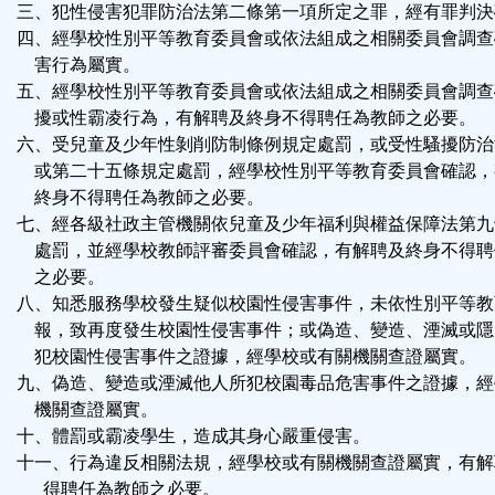
三、犯性侵害犯罪防治法第二條第一項所定之罪，經有罪判決
四、經學校性別平等教育委員會或依法組成之相關委員會調查
害行為屬實。
五、經學校性別平等教育委員會或依法組成之相關委員會調查
擾或性霸凌行為，有解聘及終身不得聘任為教師之必要。
六、受兒童及少年性剝削防制條例規定處罰，或受性騷擾防治
或第二十五條規定處罰，經學校性別平等教育委員會確認，
終身不得聘任為教師之必要。
七、經各級社政主管機關依兒童及少年福利與權益保障法第九
處罰，並經學校教師評審委員會確認，有解聘及終身不得聘
之必要。
八、知悉服務學校發生疑似校園性侵害事件，未依性別平等教
報，致再度發生校園性侵害事件；或偽造、變造、湮滅或隱
犯校園性侵害事件之證據，經學校或有關機關查證屬實。
九、偽造、變造或湮滅他人所犯校園毒品危害事件之證據，經
機關查證屬實。
十、體罰或霸凌學生，造成其身心嚴重侵害。
十一、行為違反相關法規，經學校或有關機關查證屬實，有解
得聘任為教師之必要。