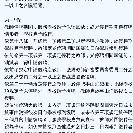
一以上之審議通過。
第 23 條
教師停聘期間，服務學校應予保留底缺；終局停聘期間遇有聘
情形者，學校應予續聘。
依第十八條、前條第一項或第二項規定停聘之教師，於停聘期
學校應予復聘，教師應於停聘期間屆滿次日向學校報到復聘。
依前條第一項或第二項規定停聘之教師，於停聘期間屆滿前，
消滅者，得申請復聘。
依前項規定申請復聘之教師，應經教師評審委員會委員二分之
及出席委員二分之一以上之審議通過後復聘。
依第二十一條規定停聘之教師，於停聘事由消滅後，除經學校
項規定予以停聘外，學校應予復聘，教師應於事由消滅後次日
復聘。
經依法停聘之教師，未依第二項規定於停聘期間屆滿次日或未
於事由消滅後次日向學校報到復聘，或未依第三項規定於停聘
三個月內申請復聘者，服務學校應負責查催，教師於回復聘任
視為停聘；如仍未於接到查催通知之日起三十日內報到復聘者