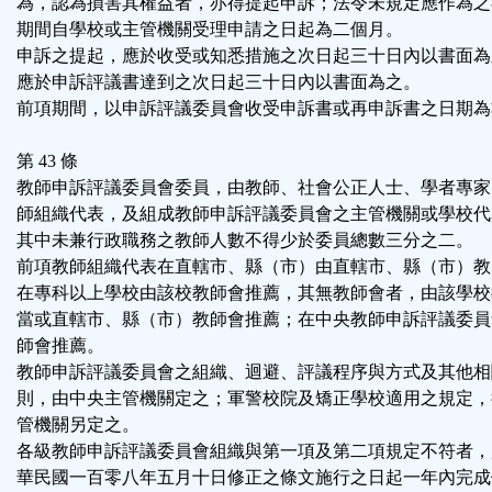
為，認為損害其權益者，亦得提起申訴；法令未規定應作為之
期間自學校或主管機關受理申請之日起為二個月。
申訴之提起，應於收受或知悉措施之次日起三十日內以書面為
應於申訴評議書達到之次日起三十日內以書面為之。
前項期間，以申訴評議委員會收受申訴書或再申訴書之日期為
第 43 條
教師申訴評議委員會委員，由教師、社會公正人士、學者專家
師組織代表，及組成教師申訴評議委員會之主管機關或學校代
其中未兼行政職務之教師人數不得少於委員總數三分之二。
前項教師組織代表在直轄市、縣（市）由直轄市、縣（市）教
在專科以上學校由該校教師會推薦，其無教師會者，由該學校
當或直轄市、縣（市）教師會推薦；在中央教師申訴評議委員
師會推薦。
教師申訴評議委員會之組織、迴避、評議程序與方式及其他相
則，由中央主管機關定之；軍警校院及矯正學校適用之規定，
管機關另定之。
各級教師申訴評議委員會組織與第一項及第二項規定不符者，
華民國一百零八年五月十日修正之條文施行之日起一年內完成