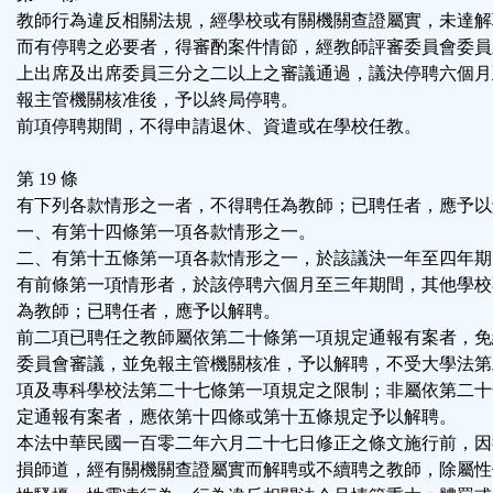
教師行為違反相關法規，經學校或有關機關查證屬實，未達解
而有停聘之必要者，得審酌案件情節，經教師評審委員會委員
上出席及出席委員三分之二以上之審議通過，議決停聘六個月
報主管機關核准後，予以終局停聘。
前項停聘期間，不得申請退休、資遣或在學校任教。
第 19 條
有下列各款情形之一者，不得聘任為教師；已聘任者，應予以
一、有第十四條第一項各款情形之一。
二、有第十五條第一項各款情形之一，於該議決一年至四年期
有前條第一項情形者，於該停聘六個月至三年期間，其他學校
為教師；已聘任者，應予以解聘。
前二項已聘任之教師屬依第二十條第一項規定通報有案者，免
委員會審議，並免報主管機關核准，予以解聘，不受大學法第
項及專科學校法第二十七條第一項規定之限制；非屬依第二十
定通報有案者，應依第十四條或第十五條規定予以解聘。
本法中華民國一百零二年六月二十七日修正之條文施行前，因
損師道，經有關機關查證屬實而解聘或不續聘之教師，除屬性