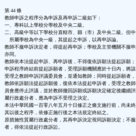
第 44 條
教師申訴之程序分為申訴及再申訴二級如下：
一、專科以上學校分學校及中央二級。
二、高級中等以下學校分直轄市、縣（市）及中央二級。但中
所屬學校為中央一級，其提起之申訴，以再申訴論。
教師不服申訴決定者，得提起再申訴；學校及主管機關不服申
亦同。
教師依本法提起申訴、再申訴後，不得復依訴願法提起訴願；
申訴程序終結前提起訴願者，受理訴願機關應於十日內，將該
受理之教師申訴評議委員會，並通知教師；同時提起訴願者，
教師依訴願法提起訴願後，復依本法提起申訴者，受理之教師
員會應停止評議，並於教師撤回訴願或訴願決定確定後繼續評
屬行政處分者，應為申訴不受理之決定。
本法中華民國一百零八年五月十日修正之條文施行前，尚未終
其以後之程序，依修正施行後之本法規定終結之。
原措施性質屬行政處分者，其再申訴決定視同訴願決定；不服
者，得依法提起行政訴訟。