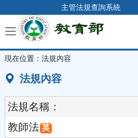
跳
主管法規查詢系統
到
主
要
內
容
::
現在位置：
法規內容
區
塊
法規內容
法規名稱：
教師法
英