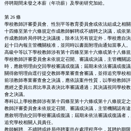
停聘期間未發之本薪（年功薪）及學術研究加給。
第 26 條
學校教師評審委員會、性別平等教育委員會或依法組成之相關
十四條至第十六條規定作成教師解聘或不續聘之決議，或依第
作成教師終局停聘之決議後，除本法另有規定外，學校應自決
起十日內報主管機關核准，並同時以書面附理由通知當事人。
高級中等以下學校教師涉有第十四條至第十六條或第十八條規
學校教師評審委員會未依規定召開、審議或決議，主管機關認
時，應敘明理由交回學校審議或復議；屆期未依法審議或復議
關得敘明理由逕行提交教師專業審查會審議，並得追究學校相
前項教師專業審查會之決議，應依該案件性質，以學校教師評
應經之委員出席比率及表決比率審議通過；其決議視同學校教
會之決議。
專科以上學校教師涉有第十四條至第十六條或第十八條規定之
教師評審委員會未依規定召開、審議或決議，主管機關認有違
應敘明理由交回學校審議或復議；屆期未依法審議或復議者，
追究學校相關人員責任。
教師解聘、不續聘或終局停聘案尚在處理程序中，其聘約期限