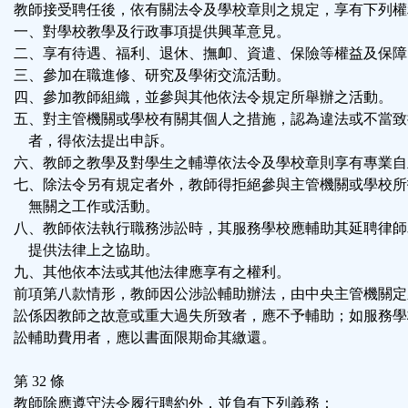
教師接受聘任後，依有關法令及學校章則之規定，享有下列權
一、對學校教學及行政事項提供興革意見。
二、享有待遇、福利、退休、撫卹、資遣、保險等權益及保障
三、參加在職進修、研究及學術交流活動。
四、參加教師組織，並參與其他依法令規定所舉辦之活動。
五、對主管機關或學校有關其個人之措施，認為違法或不當致
者，得依法提出申訴。
六、教師之教學及對學生之輔導依法令及學校章則享有專業自
七、除法令另有規定者外，教師得拒絕參與主管機關或學校所
無關之工作或活動。
八、教師依法執行職務涉訟時，其服務學校應輔助其延聘律師
提供法律上之協助。
九、其他依本法或其他法律應享有之權利。
前項第八款情形，教師因公涉訟輔助辦法，由中央主管機關定
訟係因教師之故意或重大過失所致者，應不予輔助；如服務學
訟輔助費用者，應以書面限期命其繳還。
第 32 條
教師除應遵守法令履行聘約外，並負有下列義務：