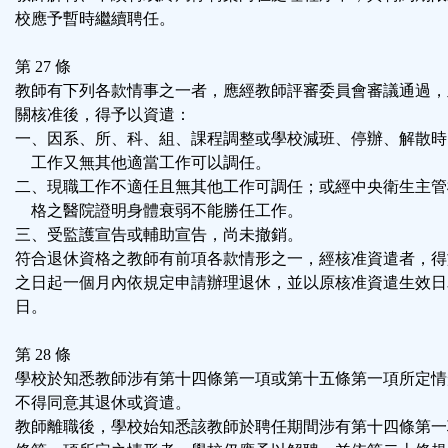
校應予暫時繼續聘任。
第 27 條
教師有下列各款情事之一者，應經教師評審委員會審議通過，
關核准後，得予以資遣：
一、因系、所、科、組、課程調整或學校減班、停辦、解散時
工作又無其他適當工作可以調任。
二、現職工作不適任且無其他工作可調任；或經中央衛生主管
格之醫院證明身體衰弱不能勝任工作。
三、受監護宣告或輔助宣告，尚未撤銷。
符合退休資格之教師有前項各款情形之一，經核准資遣者，得
之日起一個月內依規定申請辦理退休，並以原核准資遣生效日
日。
第 28 條
學校於知悉教師涉有第十四條第一項或第十五條第一項所定情
不得同意其退休或資遣。
教師離職後，學校始知悉該教師於聘任期間涉有第十四條第一