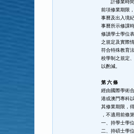
計修業時間至
前項修業期限
事曆及出入境
事曆所示修課
修讀學士學位
之規定及實際
符合特殊教育
校學制之規定
以酌減。
第 六 條
經由國際學術
港或澳門專科
其修業期限，
，不適用前條
一、持學士學
二、持碩士學