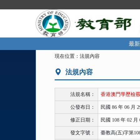
跳
到
主
要
內
容
區
最新
塊
:::
現在位置：
法規內容
法規內容
法規名稱：
香港澳門學歷檢
公發布日：
民國 86 年 06 月 2
修正日期：
民國 108 年 02 月 
發文字號：
臺教高(五)字第108