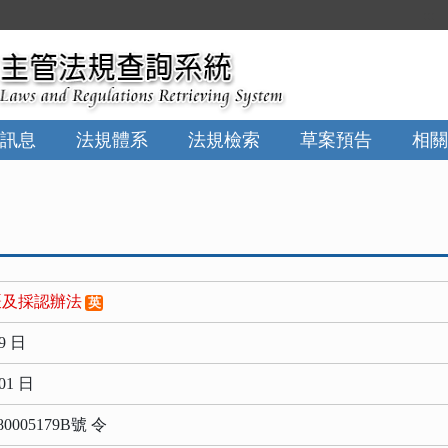
:::
訊息
法規體系
法規檢索
草案預告
相關
覈及採認辦法
英
9 日
01 日
0005179B號 令