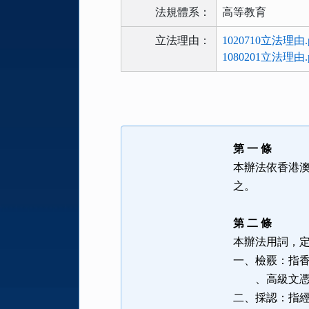
法規體系：
高等教育
立法理由：
1020710立法理由.p
1080201立法理由.p
法
規
功
能
第 一 條
按
本辦法依香港
鈕
之。
區
第 二 條
本辦法用詞，
一、檢覈：指
、高級文憑或
二、採認：指