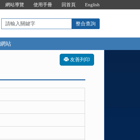
網站導覽
使用手冊
回首頁
English
請
整合查詢
輸
入
網站
關
鍵
字
友善列印