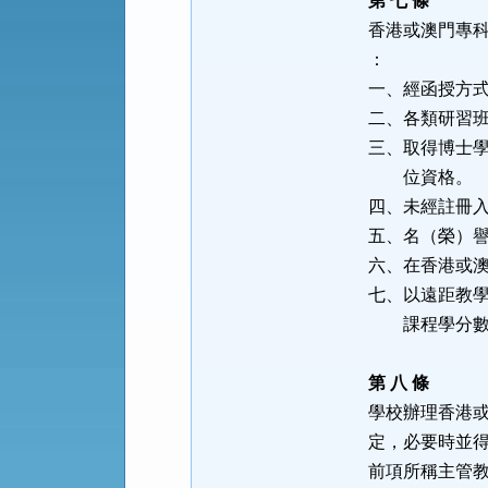
第 七 條
香港或澳門專
：
一、經函授方
二、各類研習
三、取得博士
位資格。
四、未經註冊
五、名（榮）
六、在香港或
七、以遠距教
課程學分數，
第 八 條
學校辦理香港
定，必要時並
前項所稱主管