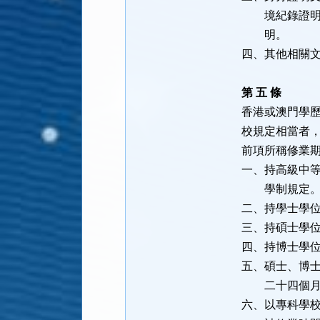
境紀錄證明。
明。
四、其他相關
第 五 條
香港或澳門學
校規定相當者
前項所稱修業
一、持高級中
學制規定
二、持學士學
三、持碩士學
四、持博士學
五、碩士、博
二十四個月
六、以專科學