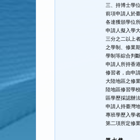
三、持博士學
前項申請人於
各達獲頒學位
申請人擬入學
三分之二以上
之學制、修業
學制等綜合判
申請人所持香
修習者，由申
大陸地區之修
陸地區修習學
區學歷採認辦
申請人持臺灣
專班學歷入學
第二項所定修