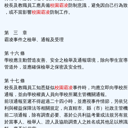
校長及教職員工應具備
校園霸凌
防制意識，避免因自己行為致
，或不當影響
校園霸凌
防制工作。
第 三 章
霸凌事件之檢舉、通報及受理
第 十六 條
學校應主動營造友善、安全之檢舉及通報環境，除向學生宣導
管道外，並應確保檢舉之保密及安全性。
第 十七 條
校長及教職員工知悉疑似
校園霸凌
事件時，均應立即向學校所
通報，並由學校權責人員向學校所屬主管機關通報。
前項通報至遲不得超過二十四小時，並應視事件情節，另依兒
利與權益保障法等相關規定，向直轄市、縣（市）社政主管機
前二項通報，除有調查必要、基於公共利益考量或法規另有規
於當事人、檢舉人、證人及協助調查人之姓名或其他足以辨識