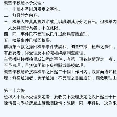
調查學校應不予受理：
一、非屬本準則所規定之事件。
二、無具體之內容。
三、檢舉人未具真實姓名或足以識別其身分之資訊。但檢舉內
人及具體行為者，不在此限。
四、同一事件已不受理或已作成終局實體處理。
五、檢舉事件已撤回檢舉。
前項第五款之撤回檢舉事件或調和、調查中撤回檢舉之事件，
有必要者，得受理及本於職權繼續調查處理。
主管機關接獲檢舉或知悉之事件，有第一項各款情形之一者，
不予處理，且無須函知下級機關或學校處理。
調查學校應於接獲檢舉之日起二十個工作日內，以書面通知檢
理；無從通知者，免予通知；不受理之書面通知，應敘明理由
第二十六條
檢舉人不服不受理決定者，於收受不受理決定之次日起三十日
陳情書向學校所屬主管機關陳情；陳情，同一事件以一次為限