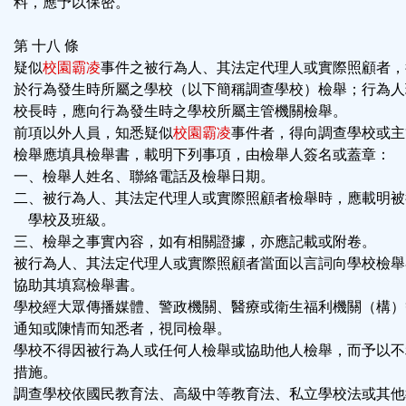
料，應予以保密。
第 十八 條
疑似
校園霸凌
事件之被行為人、其法定代理人或實際照顧者，
於行為發生時所屬之學校（以下簡稱調查學校）檢舉；行為人
校長時，應向行為發生時之學校所屬主管機關檢舉。
前項以外人員，知悉疑似
校園霸凌
事件者，得向調查學校或主
檢舉應填具檢舉書，載明下列事項，由檢舉人簽名或蓋章：
一、檢舉人姓名、聯絡電話及檢舉日期。
二、被行為人、其法定代理人或實際照顧者檢舉時，應載明被
學校及班級。
三、檢舉之事實內容，如有相關證據，亦應記載或附卷。
被行為人、其法定代理人或實際照顧者當面以言詞向學校檢舉
協助其填寫檢舉書。
學校經大眾傳播媒體、警政機關、醫療或衛生福利機關（構）
通知或陳情而知悉者，視同檢舉。
學校不得因被行為人或任何人檢舉或協助他人檢舉，而予以不
措施。
調查學校依國民教育法、高級中等教育法、私立學校法或其他