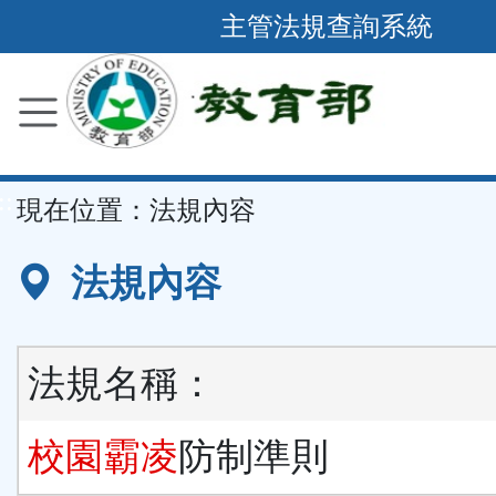
跳
主管法規查詢系統
到
主
要
內
容
::
現在位置：
法規內容
區
塊
法規內容
法規名稱：
校園霸凌
防制準則