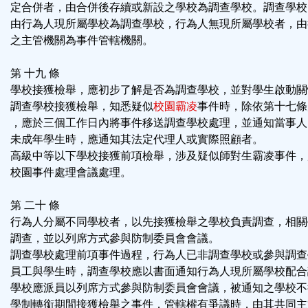
定合併者，由合併後存續或新設之學校為調查學校。調查學校
由行為人現所屬學校為調查學校，行為人無現所屬學校者，由
之主管機關為事件管轄機關。
第 十九 條
學校接獲檢舉，應初步了解是否為調查學校，並對學生啟動關
調查學校接獲檢舉，知悉疑似
校園霸凌
事件時，除依第十七條
，應於三個工作日內將事件移送調查學校處理，並通知當事人
未成年學生時，應通知其法定代理人或實際照顧者。
高級中等以下學校接獲前項檢舉，涉及疑似師對生霸凌事件，
校園事件處理會議處理。
第 二十 條
行為人分屬不同學校者，以先接獲檢舉之學校負責調查，相關
調查，並以列席方式參與防制委員會會議。
調查學校處理前項事件過程，行為人已非調查學校或參與調查
員工與學生時，調查學校應以書面通知行為人現所屬學校配合
學校應派員以列席方式參與防制委員會會議，被通知之學校不
學制轉銜期間接獲檢舉之事件，管轄權有爭議時，由其共同主