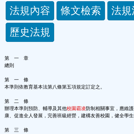
法
法規內容
條文檢索
法規
規
歷史法規
功
能
第 一 章
按
總則
鈕
第 一 條
本準則依教育基本法第八條第五項規定訂定之。
區
第 二 條
辦理本準則預防、輔導及其他
校園霸凌
防制相關事宜，應維護
康、促進全人發展，完善班級經營，建構友善校園，健全學生
第 三 條