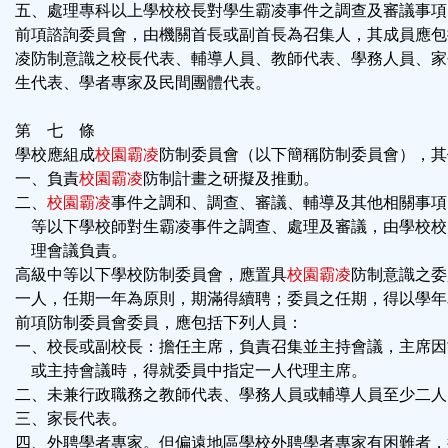
五、處理專科以上學校校長對學生霸凌事件之調查及審議事項
前項諮詢委員會，由機關首長或副首長為召集人，其成員應包
凌防制意識之校長代表、輔導人員、教師代表、學務人員、家
生代表、學者專家及民間團體代表。
第 七 條
學校應組成
校園霸凌
防制委員會（以下簡稱防制委員會），其
一、負責
校園霸凌
防制計畫之研擬及推動。
二、
校園霸凌
事件之調和、調查、審議、輔導及其他相關事項
等以下學校師對生霸凌事件之調查、處理及審議，由學校校
理會議負責。
高級中等以下學校防制委員會，應置具
校園霸凌
防制意識之委
一人，任期一年為原則，期滿得續聘；委員之任期，得以學年
前項防制委員會委員，應包括下列人員：
一、校長或副校長：擔任主席，負責召集並主持會議，主席因
或主持會議時，得就委員中指定一人代理主席。
二、未兼行政職務之教師代表、學務人員或輔導人員至少二人
三、家長代表。
四、外聘學者專家。但偏遠地區學校外聘學者專家有困難者，