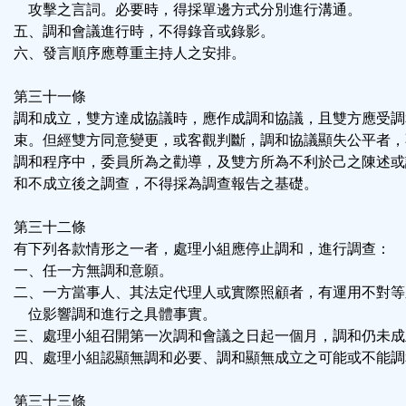
攻擊之言詞。必要時，得採單邊方式分別進行溝通。
五、調和會議進行時，不得錄音或錄影。
六、發言順序應尊重主持人之安排。
第三十一條
調和成立，雙方達成協議時，應作成調和協議，且雙方應受調
束。但經雙方同意變更，或客觀判斷，調和協議顯失公平者，
調和程序中，委員所為之勸導，及雙方所為不利於己之陳述或
和不成立後之調查，不得採為調查報告之基礎。
第三十二條
有下列各款情形之一者，處理小組應停止調和，進行調查：
一、任一方無調和意願。
二、一方當事人、其法定代理人或實際照顧者，有運用不對等
位影響調和進行之具體事實。
三、處理小組召開第一次調和會議之日起一個月，調和仍未成
四、處理小組認顯無調和必要、調和顯無成立之可能或不能調
第三十三條