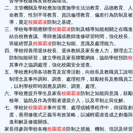
督導學校建構友善校園環境。
二、主管機關及學校應加強實施學生法治教育、品德教育、人
命教育、性別平等教育、資訊倫理教育、偏差行為防制及被
導，奠定
校園霸凌
防制之基礎。
三、學校每學期應辦理
校園霸凌
防制及輔導知能相關之在職進
結合校務會議、導師會議或教師進修研習時間，強化校長、
班級經營及
校園霸凌
防制之知能、意識及處理能力。
四、學校得善用退休校長、退休教師及家長會人力，辦理志工
防制知能研習，建立學校及家長聯繫網絡，協助學校預防
校
其事件之協調處理，強化校園安全巡查。
五、學校應利用各項教育及宣導活動，向校長及教職員工說明
制理念及事件調和、調查、處理程序，鼓勵校長及教職員工
，以利學校即時因應及調和、調查、處理。
六、學校應提升學生及家長
校園霸凌
防制之知能與意識，鼓勵
檢舉、協助及作為旁觀者適當介入，以及早制止與化解。
七、學校於
校園霸凌
事件宣導、處理或輔導程序中，得採取創
度，善用修復式正義等有效策略，以減輕霸凌造成之創傷與
進和解及修復關係。
家長得參與學校各種
校園霸凌
防制之措施、機制、培訓及研習