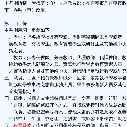
本準則所稱主管機關：在中央為教育部；在直轄市為直轄市政
市）為縣（市）政府。
第 四 條
本準則用詞，定義如下：
一、學生：指各級學校具有學籍、學制轉銜期間未具學籍者、
廣教育者、交換學生、教育實習學生或研修生及其他經中央
指定者。
二、教師：指專任教師、兼任教師、代理教師、代課教師、教
協助教學之志願服務人員、實際執行教學之教育實習人員、
之實習指導人員及其他經中央主管機關指定執行教學或研究
三、職員、工友：指前款教師以外，固定、定期執行學校事務
於協助學校事務之志願服務人員、學生事務創新人員及其他
管機關指定者。
四、霸凌：指個人或集體持續以言語、文字、圖畫、符號、肢
子通訊、網際網路或其他方式，直接或間接對他人故意為貶
、欺負、騷擾或戲弄等行為，使他人處於具有敵意或不友善
生精神上、生理上或財產上之損害，或影響正常學習活動之
五、
校園霸凌
：指相同或不同學校校長及教師、職員、工友、