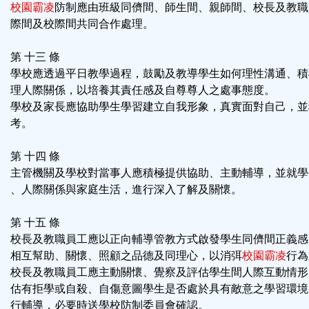
校園霸凌
防制應由班級同儕間、師生間、親師間、校長及教職
際間及校際間共同合作處理。
第 十三 條
學校應透過平日教學過程，鼓勵及教導學生如何理性溝通、積
理人際關係，以培養其責任感及自尊尊人之處事態度。
學校及家長應協助學生學習建立自我形象，真實面對自己，並
考。
第 十四 條
主管機關及學校對當事人應積極提供協助、主動輔導，並就學
、人際關係與家庭生活，進行深入了解及關懷。
第 十五 條
校長及教職員工應以正向輔導管教方式啟發學生同儕間正義感
相互幫助、關懷、照顧之品德及同理心，以消弭
校園霸凌
行為
校長及教職員工應主動關懷、覺察及評估學生間人際互動情形
估有拒學或自殺、自傷意圖學生是否處於具有敵意之學習環境
行輔導，必要時送學校防制委員會確認。