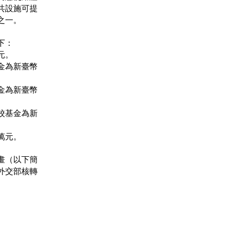
共設施可提
之一。
下：
元。
金為新臺幣
金為新臺幣
校基金為新
萬元。
畫（以下簡
外交部核轉