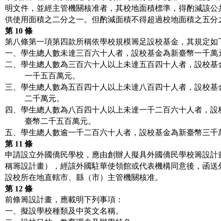
明文件，並經主管機關核准者，其校地面積標準，得酌減該公
供使用面積之二分之一。但酌減面積不得超過校地面積之五分
第
10
條
第八條第一項第四款所稱依學校規模籌足設校基金，其規定如
一、學生總人數未達三百六十人者，設校基金為新臺幣一千萬
二、學生總人數為三百六十人以上未達五百四十人者，設校基
一千五百萬元。
三、學生總人數為五百四十人以上未達八百四十人者，設校基
二千萬元。
四、學生總人數為八百四十人以上未達一千二百六十人者，設
臺幣二千五百萬元。
五、學生總人數逾一千二百六十人者，設校基金為新臺幣三千
第
11
條
申請設立外國僑民學校，應由創辦人擬具外國僑民學校籌設計
稱籌設計畫），經該外國駐華使領館或代表機構同意後，函送
設校所在地直轄市、縣（市）主管機關核准。
第
12
條
前條籌設計畫，應載明下列事項：
一、擬設學校種類及中英文名稱。