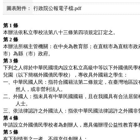
圖表附件：
行政院公報電子檔.pdf
第
1
條
本辦法依私立學校法第八十三條第四項規定訂定之。
第
2
條
本辦法所稱主管機關：在中央為教育部；在直轄市為直轄市政
市）為縣（市）政府。
第
3
條
下列之人得於中華民國境內設立私立高級中等以下外國僑民學
兒園（以下簡稱外國僑民學校），專收具外國籍之學生：
一、中華民國人民：指符合國籍法第二條規定，在臺灣地區設
然人，或非營利法人。
二、外國人：指未具有中華民國國籍，且在我國具有合法居留
人士。
三、依法律認許之外國法人：指依中華民國法律認許之外國非
第
4
條
申請設立外國僑民學校者為創辦人，應具備辦理公益性教育事
第
5
條
有下列情形之一者，不得充任創辦人：