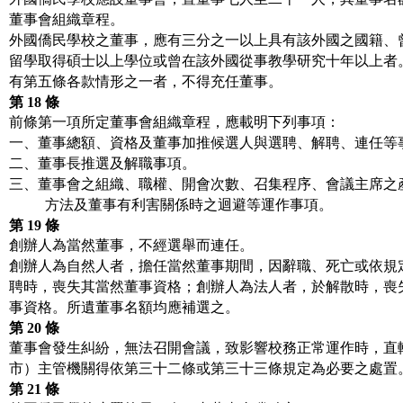
董事會組織章程。
外國僑民學校之董事，應有三分之一以上具有該外國之國籍、
留學取得碩士以上學位或曾在該外國從事教學研究十年以上者
有第五條各款情形之一者，不得充任董事。
第
18
條
前條第一項所定董事會組織章程，應載明下列事項：
一、董事總額、資格及董事加推候選人與選聘、解聘、連任等
二、董事長推選及解職事項。
三、董事會之組織、職權、開會次數、召集程序、會議主席之
方法及董事有利害關係時之迴避等運作事項。
第
19
條
創辦人為當然董事，不經選舉而連任。
創辦人為自然人者，擔任當然董事期間，因辭職、死亡或依規
聘時，喪失其當然董事資格；創辦人為法人者，於解散時，喪
事資格。所遺董事名額均應補選之。
第
20
條
董事會發生糾紛，無法召開會議，致影響校務正常運作時，直
市）主管機關得依第三十二條或第三十三條規定為必要之處置
第
21
條