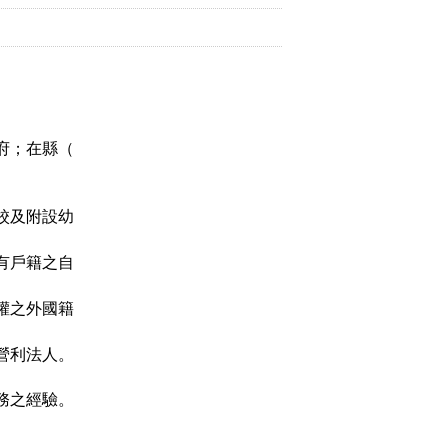
府；在縣（
校及附設幼
有戶籍之自
權之外國籍
營利法人。
務之經驗。