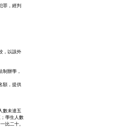
犯罪，經判
。
。
校，以該外
法制辦學，
名額，提供
人數未達五
五；學生人數
於一比二十。