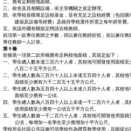
二、應有足夠校地面積。
三、校舍及其相關設備，依主管機關之規定辦理。
四、依學校規模籌足設校基金，並有充足之設校經費（包括購
建築及設備等經費）及維持學校運作所需之每年經常費
五、依該外國有關規定聘請合格教師。
前項第一款專任教師之半數，得以兼任教師折抵，並以兼任教
專任教師一人計算。
第
9
條
前條第一項第二款所稱應有足夠校地面積，其規定如下：
一、學生總人數未達三百六十人者，其校地可開發使用面積至
八百二十五平方公尺。
二、學生總人數為三百六十人以上未達五百四十人者，其校地
面積至少應有六千二百五十五平方公尺。
三、學生總人數為五百四十人以上未達八百四十人者，其校地
面積至少應有一公頃。
四、學生總人數為八百四十人以上未達一千二百六十人者，其
使用面積至少應有一公頃五千平方公尺。
五、學生總人數逾一千二百六十人者，其校地可開發使用面積
公頃，每增加一名學生至少應增加十平方公尺。
學校所在社區公共設施可供學校作為體育教學使用，且能提出