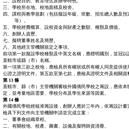
二、設校目的、教育理念及辦學特色。
三、學校所在地、校地面積及校舍。
四、課程與教學規劃（包括擬設年級、班數、招生總人數及預
等）。
五、學校經費概算、設校資金與財產之數額、種類及價值。
六、創辦人資歷。
七、擬聘董事姓名及簡歷。
八、其他經主管機關規定之事項。
前項第一款擬設學校種類及中英文名稱，應標明國別，並冠以
直轄市或縣（市）名稱。
第一項第三款之校地，應檢具所有權狀或所有權人同意提供使
公證之證明文件。第五款至第七款，應檢具證明文件及相關資
第
13
條
直轄市、縣（市）主管機關審核外國僑民學校之籌設，應依本
定，並考量地區需要、學校分布及學生來源等因素。
第
14
條
外國僑民學校經核准籌設後，創辦人應於三年內，依籌設計畫
檢具下列文件向主管機關申請並完成立案：
一、董事會組織章程。
二、有關校地、校產、圖書、設備及擬聘師資清冊。