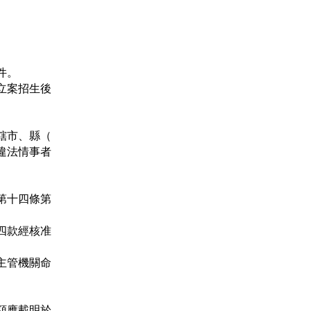
件。
立案招生後
轄市、縣（
違法情事者
第十四條第
四款經核准
主管機關命
額應載明於