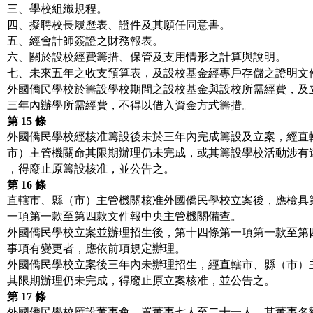
三、學校組織規程。
四、擬聘校長履歷表、證件及其願任同意書。
五、經會計師簽證之財務報表。
六、關於設校經費籌措、保管及支用情形之計算與說明。
七、未來五年之收支預算表，及設校基金經專戶存儲之證明文
外國僑民學校於籌設學校期間之設校基金與設校所需經費，及
三年內辦學所需經費，不得以借入資金方式籌措。
第
15
條
外國僑民學校經核准籌設後未於三年內完成籌設及立案，經直
市）主管機關命其限期辦理仍未完成，或其籌設學校活動涉有
，得廢止原籌設核准，並公告之。
第
16
條
直轄市、縣（市）主管機關核准外國僑民學校立案後，應檢具
一項第一款至第四款文件報中央主管機關備查。
外國僑民學校立案並辦理招生後，第十四條第一項第一款至第
事項有變更者，應依前項規定辦理。
外國僑民學校立案後三年內未辦理招生，經直轄市、縣（市）
其限期辦理仍未完成，得廢止原立案核准，並公告之。
第
17
條
外國僑民學校應設董事會，置董事七人至二十一人，其董事名