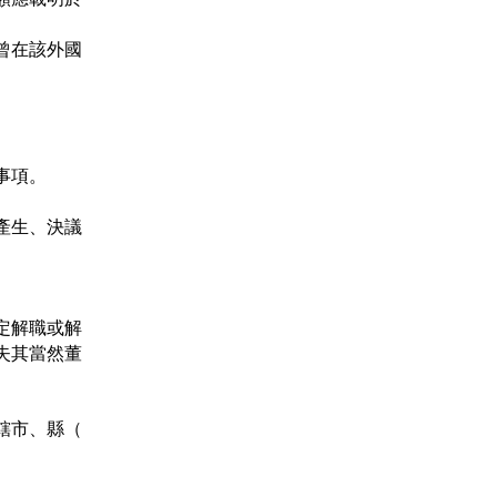
曾在該外國
。
事項。
產生、決議
定解職或解
失其當然董
轄市、縣（
。