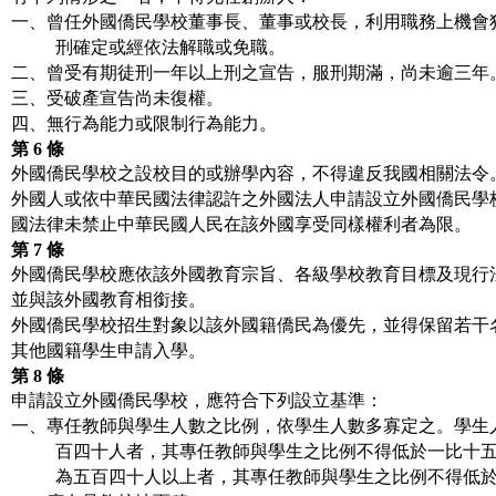
一、曾任外國僑民學校董事長、董事或校長，利用職務上機會
刑確定或經依法解職或免職。
二、曾受有期徒刑一年以上刑之宣告，服刑期滿，尚未逾三年
三、受破產宣告尚未復權。
四、無行為能力或限制行為能力。
第
6
條
外國僑民學校之設校目的或辦學內容，不得違反我國相關法令
外國人或依中華民國法律認許之外國法人申請設立外國僑民學
國法律未禁止中華民國人民在該外國享受同樣權利者為限。
第
7
條
外國僑民學校應依該外國教育宗旨、各級學校教育目標及現行
並與該外國教育相銜接。
外國僑民學校招生對象以該外國籍僑民為優先，並得保留若干
其他國籍學生申請入學。
第
8
條
申請設立外國僑民學校，應符合下列設立基準：
一、專任教師與學生人數之比例，依學生人數多寡定之。學生
百四十人者，其專任教師與學生之比例不得低於一比十
為五百四十人以上者，其專任教師與學生之比例不得低