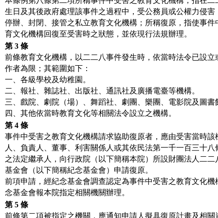
本條例第八條第二項所稱事件中受害之教育文化機構，指在二
生日及其後政府處理該事件之過程中，受公務員或公權力侵害
停辦、封閉、接管之私立教育文化機構；所稱復原，指使事件
育文化機構回復至受害時之狀態，並依現行法規辦理。
第 3 條
前條教育文化機構，以二二八事件發生時，依當時法令已設立
作者為限；其範圍如下：
一、各級學校及幼稚園。
二、報社、雜誌社、出版社、通訊社及廣播電臺等機構。
三、戲院、劇院（場）、舞蹈社、劇團、樂團、電影院及圖書
四、其他依當時教育文化等相關法令設立之機構。
第 4 條
事件中受害之教育文化機構請求協助復原者，應由受害當時該
人、負責人、董事、利害關係人或其依民法第一千一百三十八
之法定繼承人，向行政院（以下簡稱本院）所設財團法人二二
基金會（以下簡稱紀念基金會）申請復原。
前項申請，經紀念基金會調查認定為事件中受害之教育文化機
念基金會報本院指定相關機關辦理。
第 5 條
前條第二項被指定之機關，應通知申請人擬具復原計畫及相關