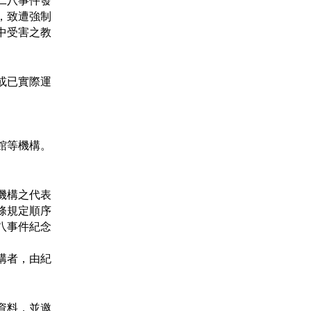
二八事件發
，致遭強制
中受害之教
或已實際運
館等機構。
機構之代表
條規定順序
八事件紀念
構者，由紀
資料，並邀