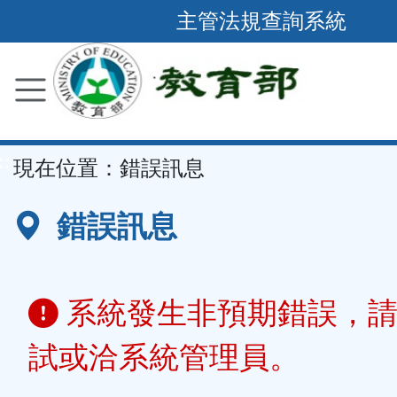
跳
主管法規查詢系統
到
主
要
內
容
::
現在位置：
錯誤訊息
區
塊
錯誤訊息
系統發生非預期錯誤，請
試或洽系統管理員。