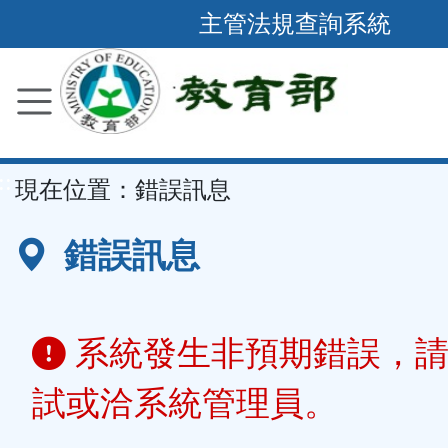
跳
主管法規查詢系統
到
主
要
內
容
::
現在位置：
錯誤訊息
區
塊
錯誤訊息
系統發生非預期錯誤，請
試或洽系統管理員。