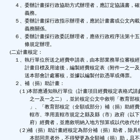
４、委辦計畫採行政協助方式辦理者，應訂定協議書，確
義務。
５、委辦計畫採行政指示辦理者，應於計畫書或公文內載
義務關係。
６、委辦計畫採行政委託辦理者，應依行政程序法第十五
條規定辦理。
(二)計畫核定：
１、執行單位所送之經費申請表，由本部業務單位審核經
計畫目標及用途後，編製經費核定表（附件一之一及
送本部會計處審核，並據以編製付款憑單或傳票。
２、補（捐）助計畫：
(１)本部應通知執行單位（計畫項目經費核定表格式請
之一及一之二），並於核定公文中敘明「教育部核
」、「教育部核定（全額或部分）補（捐）助經費
轄市、準用直轄市規定之縣及縣（市）政府（以下
府）經費者，並應敘明納入地方預算或以代收代付
(２)補（捐）助計畫經核定為部分補（捐）助者，除具
本部同意者外，不得變更為全額補（捐）助，且不