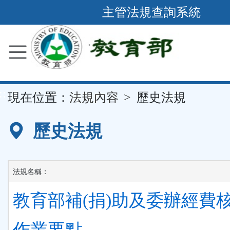
跳
主管法規查詢系統
到
主
要
內
容
::
現在位置：
法規內容
歷史法規
區
塊
歷史法規
法規名稱：
教育部補(捐)助及委辦經費
作業要點