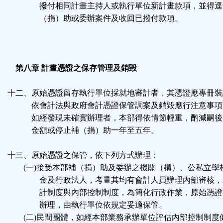
撥付相同計畫主持人或執行單位新計畫款項，並得逕
（捐）助或委辦案件及收回已撥付款項。
第八章 計畫憑證之保存管理及銷毀
十二、原始憑證留存執行單位採就地審計者，其憑證應專冊裝
依會計法與政府會計憑證保管調案及銷毀應行注意事項
如經發現未確實辦理者，本部得依情節輕重，酌減嗣後
金額或停止補（捐）助一年至五年。
十三、原始憑證之保管，依下列方式辦理：
(一)接受本部補（捐）助及委辦之機關（構）、公私立學
金及行政法人，考量其均有會計人員辦理內部審核，
計制度與內部控制制度，為簡化行政作業，原始憑證
辦理，由執行單位依規定妥適保管。
(二)民間團體，如經本部業務承辦單位評估內部控制制度