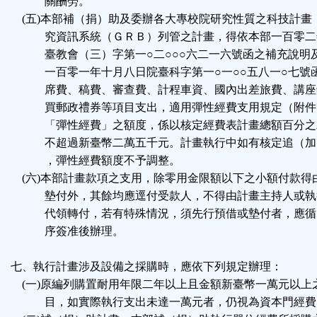
關酬勞。
(五)本部補（捐）助及委辦各大專校院研究性質之科技計畫
究資訊系統（ＧＲＢ）列管之計畫，得依本部一百零二
臺教會（三）字第一○二○○○六二一六號函之補充說明
一百零一年十月八日院臺科字第一○一○○五八一○七號
席費、稿費、審查費、計程車資、國內出差旅費、講座
買郵政禮券等項目支出，適用彈性經費支用規定（附件
「彈性經費」之額度，係以核定經費表計畫總額百分之
不超過新臺幣二萬五千元。計畫執行中如有核定追（加
，彈性經費額度不予調整。
(六)本部計畫款項之支用，除零用金限額以下之小額付款得
墊付外，其餘均應逕付受款人，不得由計畫主持人或執
代領轉付，若有特殊情況，須先行預借或墊付者，應循
序簽准後辦理。
七、執行計畫涉及設備之採購時，應依下列規定辦理：
(一)原編列購置耐用年限二年以上且金額新臺幣一萬元以上
目，如實際執行支出未達一萬元者，仍視為資本門經費