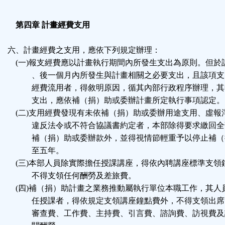
第四章 計畫經費支用
六、計畫經費之支用，應依下列規定辦理：
(一)報支經費應以計畫執行期間內所發生支出為原則。但於
、後一個月內所發生與計畫相關之必要支出，且該項支
經費流用者，得敘明原因，循其內部行政程序辦理，其
支出，應依補（捐）助或委辦計畫所定執行事項認定。
(二)支用經費發現有未依補（捐）助或委辦用途支用、虛報
違反法令或不符合協議書約定者，本部除得要求繳回全
補（捐）助或委辦款外，並得視情節輕重予以停止補（
至五年。
(三)本部人員除實際擔任授課講座，得依內聘講座標準支領
不得支領任何酬勞及差旅費。
(四)補（捐）助計畫之業務推動屬執行單位本職工作，其人
任授課者，得依規定支領講座鐘點費外，不得支領出席
審查費、工作費、主持費、引言費、諮詢費、訪視費及