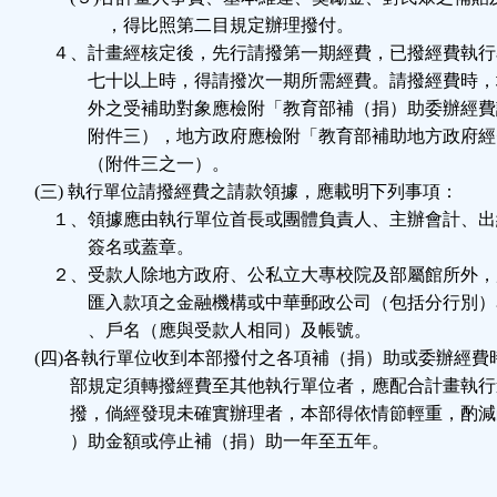
，得比照第二目規定辦理撥付。
４、計畫經核定後，先行請撥第一期經費，已撥經費執行
七十以上時，得請撥次一期所需經費。請撥經費時，
外之受補助對象應檢附「教育部補（捐）助委辦經費
附件三），地方政府應檢附「教育部補助地方政府經
（附件三之一）。
(三) 執行單位請撥經費之請款領據，應載明下列事項：
１、領據應由執行單位首長或團體負責人、主辦會計、出
簽名或蓋章。
２、受款人除地方政府、公私立大專校院及部屬館所外，
匯入款項之金融機構或中華郵政公司（包括分行別）
、戶名（應與受款人相同）及帳號。
(四)各執行單位收到本部撥付之各項補（捐）助或委辦經費
部規定須轉撥經費至其他執行單位者，應配合計畫執行
撥，倘經發現未確實辦理者，本部得依情節輕重，酌減
）助金額或停止補（捐）助一年至五年。