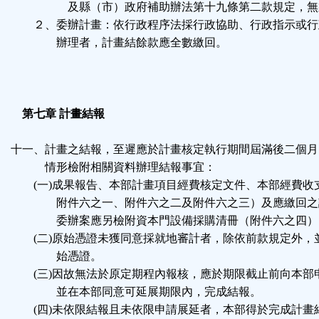
及縣（市）政府補助辦法第十九條第二款規定，無
２、委辦計畫：依行政程序法採行政協助、行政指示或行
辦理者，計畫結餘款應全數繳回。
第七章 計畫結報
十一、計畫之結報，至遲應於計畫核定執行期間屆滿後二個月
情形檢附相關資料辦理結報事宜：
(一)成果報告、本部計畫項目經費核定文件、本部經費收
附件六之一、附件六之二及附件六之三）及應繳回之
委辦案應另檢附資本門設備採購清冊（附件六之四）
(二)原始憑證未獲同意採就地審計者，除依前款規定外，
始憑證。
(三)因故無法於原定期程內報核，應於期限截止前向本部
並在本部同意可延展期限內，完成結報。
(四)未依限結報且未依限申請展延者，本部得於完成計畫