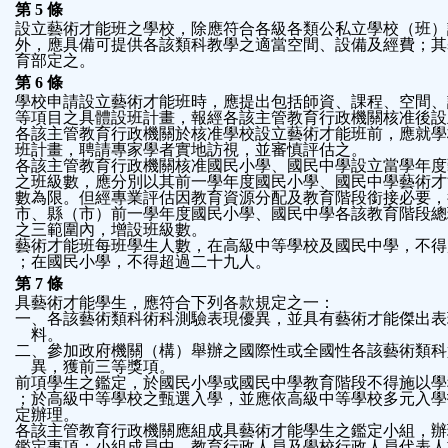
第 5 條
設立藝術才能班之學校，除應符合各級各類公私立學校（班）
外，應具備可提供各該類科教學之適當空間、設備及經費；其
育部定之。
第 6 條
學校申請設立藝術才能班時，應提出包括師資、課程、空間、
等項目之具體設班計畫，報經各該主管教育行政機關核准後設
各該主管教育行政機關於核准學校設立藝術才能班前，應就學
班計畫，聘請專家學者實地訪視，並審慎評估之。
各該主管教育行政機關核准國民小學、國民中學設立當學年度
之班級數，應分別以其前一學年度國民小學、國民中學藝術才
數為限。但經專業評估因教育資源分配及教育階段銜接必要，
市、縣（市）前一學年度國民小學、國民中學各該教育階段總
之三範圍內，增設班級數。
藝術才能班每班學生人數，在高級中等學校及國民中學，不得
；在國民小學，不得超過二十九人。
第 7 條
具藝術才能學生，應符合下列各款規定之一：
一、各該藝術類科術科測驗表現優異，並具有藝術才能傑出表
    料。
二、參加政府機關（構）舉辦之國際性或全國性各該藝術類科
    異，獲前三等獎項。
前項學生之鑑定，於國民小學或國民中學教育階段不得施以學
；於高級中等學校之甄選入學，並應依高級中等學校多元入學
定辦理。
各該主管教育行政機關應組成具藝術才能學生之鑑定小組，辦
鑑定事項；小組成員中，教育行政人員及學校行政人員代表人