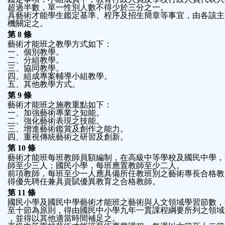
超過半數，單一性別人數不得少於三分之一。
具藝術才能學生鑑定基準、程序及招生簡章等事宜，由各該主
機關定之。
第 8 條
藝術才能班之教學方式如下：
一、個別教學。
二、分組教學。
三、協同教學。
四、組成專案輔導小組教學。
五、其他教學方式。
第 9 條
藝術才能班之施教重點如下：
一、加強藝術專業之知能。
二、強化藝術表現之技能。
三、增進藝術鑑賞及創作之能力。
四、重視傳統藝術之研習及創新。
第 10 條
藝術才能班每班教師員額編制，在高級中等學校及國民中學，
師至少三人；國民小學，每班應置教師至少二人。
前項教師，每班至少一人應具備所任教班別之藝術專長合格教
得優先聘任兼具資賦優異教育之合格教師。
第 11 條
國民小學及國民中學藝術才能班之藝術與人文領域學習節數，
至十節為原則，得由國民中小學九年一貫課程綱要所列之領域
，並得以其他適當時間補足之。