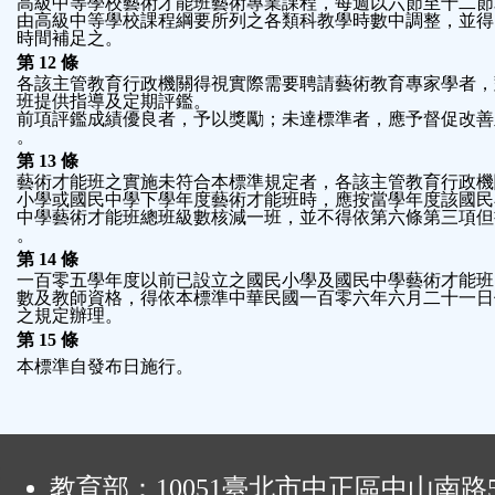
高級中等學校藝術才能班藝術專業課程，每週以六節至十二節
由高級中等學校課程綱要所列之各類科教學時數中調整，並得
時間補足之。
第 12 條
各該主管教育行政機關得視實際需要聘請藝術教育專家學者，
班提供指導及定期評鑑。
前項評鑑成績優良者，予以獎勵；未達標準者，應予督促改善
。
第 13 條
藝術才能班之實施未符合本標準規定者，各該主管教育行政機
小學或國民中學下學年度藝術才能班時，應按當學年度該國民
中學藝術才能班總班級數核減一班，並不得依第六條第三項但
。
第 14 條
一百零五學年度以前已設立之國民小學及國民中學藝術才能班
數及教師資格，得依本標準中華民國一百零六年六月二十一日
之規定辦理。
第 15 條
本標準自發布日施行。
:
教育部：10051臺北市中正區中山南路