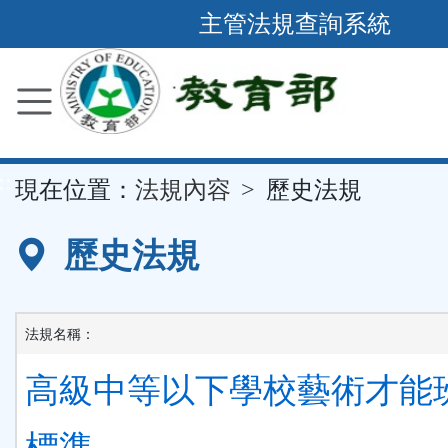
跳
主管法規查詢系統
到
主
要
內
容
::
現在位置：
法規內容
歷史法規
區
塊
歷史法規
法規名稱：
高級中等以下學校藝術才能
標準