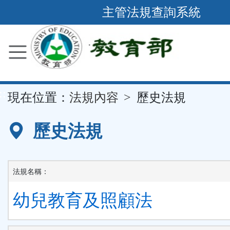
跳
主管法規查詢系統
到
主
要
內
容
::
現在位置：
法規內容
歷史法規
區
塊
歷史法規
法規名稱：
幼兒教育及照顧法