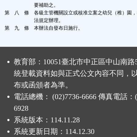
要補助之。
第 八 條 各級主管機關設立或核准立案之幼兒（稚）園，
法規定辦理。
第 九 條 本辦法自發布日施行。
:
教育部：10051臺北市中正區中山南路
統登載資料如與正式公文內容不同，
布或函頒者為準。
電話總機： (02)7736-6666 傳真電話：(0
6928
系統版本：
114.11.28
系統更新日期：
114.12.30