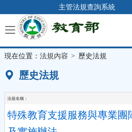
跳
主管法規查詢系統
到
主
要
內
容
::
現在位置：
法規內容
歷史法規
區
塊
歷史法規
法規名稱：
特殊教育支援服務與專業團
及實施辦法