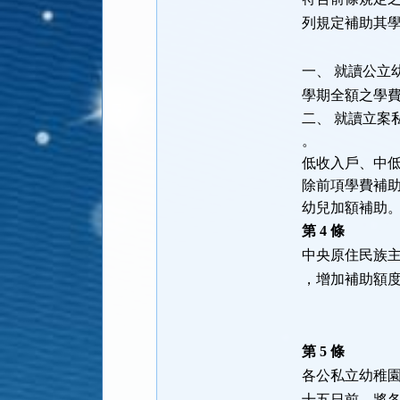
列規定補助其
一、 就讀公立
學期全額之學
二、 就讀立案
。
低收入戶、中
除前項學費補
幼兒加額補助
第 4 條
中央原住民族
，增加補助額
第 5 條
各公私立幼稚
十五日前，將