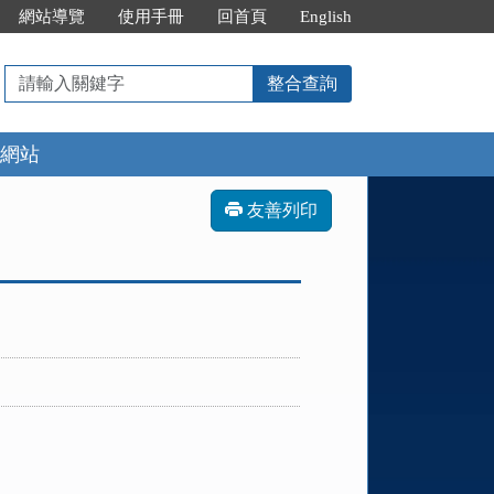
網站導覽
使用手冊
回首頁
English
請
整合查詢
輸
入
網站
關
鍵
字
友善列印