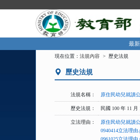
跳
到
主
要
內
容
區
最新
塊
:::
現在位置：
法規內容
歷史法規
歷史法規
法規名稱：
原住民幼兒就讀
歷史法規：
民國 100 年 11 月 
立法理由：
原住民幼兒就讀公
0940414立法理由.p
0961025立法理由.p