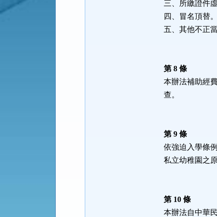
三、所繳證件
四、冒名頂替
五、其他不正
第 8 條
本辦法補助經
查。
第 9 條
依強迫入學條
私立幼稚園之
第 10 條
本辦法自中華