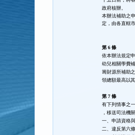
政府核辦。
本辦法補助之
定，由各直轄
第 6 條
依本辦法規定
幼兒相關學費
籌財源所補助
領總額最高以
第 7 條
有下列情事之
，移送司法機
一、申請資格
二、違反第六