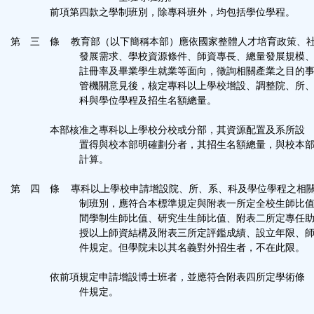
前項第四款之學制班別，除專科班外，均包括學位學程。
第 三 條 教育部（以下簡稱本部）應依國家整體人才培育政策、
發展需求、學校資源條件、師資專長、總量發展規模、
註冊率及畢業學生就業等面向，徵詢相關產業之目的事
管機關意見後，核定專科以上學校增設、調整院、所、
科與學位學程及招生名額總量。
本部核准之專科以上學校分校或分部，其資源配置及系所設
置得與校本部明確劃分者，其招生名額總量，與校本部
計算。
第 四 條 專科以上學校申請增設院、所、系、科及學位學程之相
制班別，應符合本標準規定與附表一所定全校生師比值
間學制生師比值、研究生生師比值、附表二所定專任助
授以上師資結構及附表三所定評鑑成績、設立年限、師
件規定。但學院未以其名義對外招生者，不在此限。
依前項規定申請增設博士班者，並應符合附表四所定學術條
件規定。