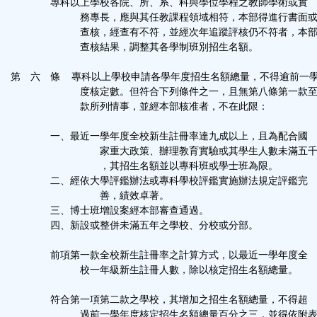
專科以上學校各院、所、系、科與學位學程之教師學術或實
務專長，應與其任教課程領域相符，本部得進行書面或
查核，經查有不符，並經次年追蹤評核仍不符者，本部
查核結果，調整其各學制班別招生名額。
第 六 條 專科以上學校申請各學年度招生名額總量，不得逾前一
度核定數。但符合下列條件之一，且無第八條第一款至
款所列情事，並經本部核准者，不在此限：
一、最近一學年度全校新生註冊率達九成以上，且為配合國
家重大政策、辦理教育實驗或其學生人數未滿五千
，其招生名額並以專科班或學士班為限。
二、經依大學評鑑辦法或專科學校評鑑實施辦法規定評鑑完
善，績效卓著。
三、博士班增設案經本部審查通過。
四、新設或整併未滿五年之學校、分校或分部。
前項第一款全校新生註冊率之計算方式，以最近一學年度全
校一年級新生註冊人數，除以核定招生名額總量。
符合第一項第二款之學校，其增加之招生名額總量，不得超
過前一學年度核定招生名額總量百分之三，並得依附表