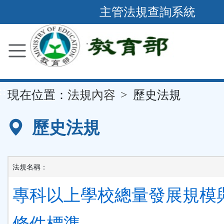
跳
主管法規查詢系統
到
主
要
內
容
::
現在位置：
法規內容
歷史法規
區
塊
歷史法規
法規名稱：
專科以上學校總量發展規模
條件標準