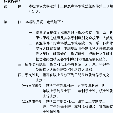
法規內容：
第 一 條 本標準依大學法第十二條及專科學校法第四條第二項
訂定之。
第 二 條 本標準用詞，定義如下：
一、總量發展規模：指專科以上學校各院、所、系、科
學位學程之組織及其各學制班別之全校學生人數總
二、資源條件：指專科以上學校各院、所、系、科與學
學程之師資質量、申請增設各學制班別之評鑑成績
設立年限、師資條件、學術條件，與學校之生師比
校舍建築面積及各學制班別間招生名額調整等。
三、招生名額總量：指專科以上學校各院、所、系、科與學
位學程之各學制班別招生名額之總和。
四、學制班別：指專科以上學校下列日間學制及進修學制之
班別：
(一)日間學制：包括二年制專科班、五年制專科班、四
年以上學制學士班、二年制學士班、碩士班及
班等班別。
(二)進修學制：包括二年制專科班、四年以上學制學士
班、二年制學士班、專科進修學校、進修學院
士班等班別。