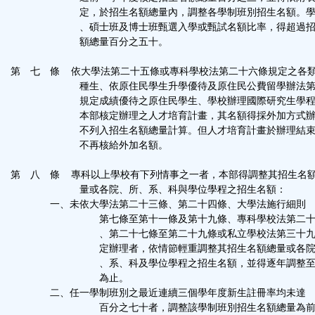
定，於招生名額總量內，調整各學制班別招生名額。學
、碩士班及博士班甄選入學或甄試名額比率，得超過招
額總量百分之五十。
第 七 條 依大學法第二十五條或專科學校法第二十六條規定之各
種生、依原住民學生升學優待及原住民公費留學辦法第
規定成績優待之原住民學生、學校辦理國際研究生學程
本部核定辦理之人才培育計畫，其名額得採外加方式辦
不列入招生名額總量計算。但人才培育計畫於辦理結束
不再核給外加名額。
第 八 條 專科以上學校有下列情事之一者，本部得調整其招生名
量或各院、所、系、科與學位學程之招生名額：
一、未依大學法第二十三條、第二十四條、大學法施行細則
第七條至第十一條及第十九條、專科學校法第二十
、第二十七條至第二十九條或私立學校法第三十九
定辦理者，依情節輕重調整其招生名額總量或各院
、系、科及學位學程之招生名額，並得逐年調整至
為止。
二、任一學制班別之最近連續三個學年度新生註冊率均未達
百分之七十者，調整該學制班別招生名額總量為前