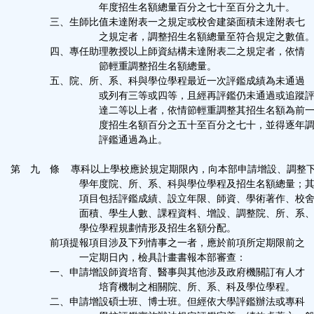
年度招生名額總量百分之七十至百分之九十。
三、生師比值未達附表一之規定或校舍建築面積未達附表七
之規定者，調整招生名額總量至符合規定之數值
四、專任助理教授以上師資結構未達附表二之規定者，依情
節輕重調整招生名額總量。
五、院、所、系、科與學位學程最近一次評鑑成績為未通過
或列有三等或四等，且經再評鑑仍未通過或追蹤評
達二等以上者，依情節輕重調整其招生名額為前一
度招生名額百分之五十至百分之七十，並得逐年調
評鑑通過為止。
第 九 條 專科以上學校應於規定期限內，向本部申請增設、調整
學年度院、所、系、科與學位學程及招生名額總量；其
項目包括評鑑成績、設立年限、師資、學術著作、校舍
面積、學生人數、課程資料、增設、調整院、所、系、
學位學程規劃情形及招生名額分配。
前項提報項目涉及下列情事之一者，應於前項所定期限前之
一定期日內，檢具計畫書報本部審查：
一、申請增設師資培育、醫事與其他涉及政府機關訂有人才
培育機制之相關院、所、系、科及學位學程。
二、申請增設碩士班、博士班。但經依大學評鑑辦法或專科