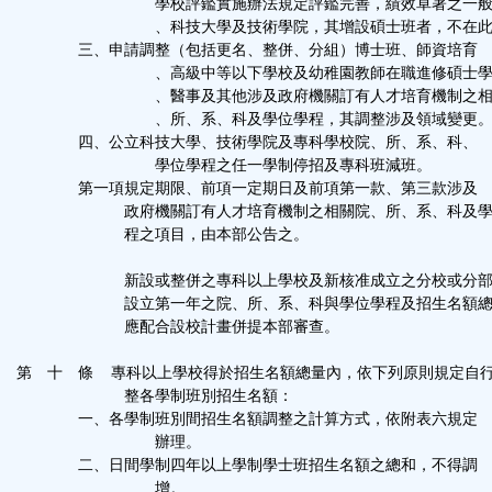
學校評鑑實施辦法規定評鑑完善，績效卓著之一般
、科技大學及技術學院，其增設碩士班者，不在此
三、申請調整（包括更名、整併、分組）博士班、師資培育
、高級中等以下學校及幼稚園教師在職進修碩士學
、醫事及其他涉及政府機關訂有人才培育機制之相
、所、系、科及學位學程，其調整涉及領域變更
四、公立科技大學、技術學院及專科學校院、所、系、科、
學位學程之任一學制停招及專科班減班。
第一項規定期限、前項一定期日及前項第一款、第三款涉及
政府機關訂有人才培育機制之相關院、所、系、科及學
程之項目，由本部公告之。
新設或整併之專科以上學校及新核准成立之分校或分部
設立第一年之院、所、系、科與學位學程及招生名額總
應配合設校計畫併提本部審查。
第 十 條 專科以上學校得於招生名額總量內，依下列原則規定自
整各學制班別招生名額：
一、各學制班別間招生名額調整之計算方式，依附表六規定
辦理。
二、日間學制四年以上學制學士班招生名額之總和，不得調
增。