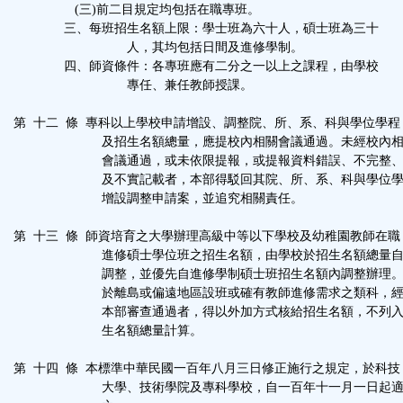
(三)前二目規定均包括在職專班。
三、每班招生名額上限：學士班為六十人，碩士班為三十
人，其均包括日間及進修學制。
四、師資條件：各專班應有二分之一以上之課程，由學校
專任、兼任教師授課。
第 十二 條 專科以上學校申請增設、調整院、所、系、科與學位學程
及招生名額總量，應提校內相關會議通過。未經校內相
會議通過，或未依限提報，或提報資料錯誤、不完整、
及不實記載者，本部得駁回其院、所、系、科與學位學
增設調整申請案，並追究相關責任。
第 十三 條 師資培育之大學辦理高級中等以下學校及幼稚園教師在職
進修碩士學位班之招生名額，由學校於招生名額總量自
調整，並優先自進修學制碩士班招生名額內調整辦理。
於離島或偏遠地區設班或確有教師進修需求之類科，經
本部審查通過者，得以外加方式核給招生名額，不列入
生名額總量計算。
第 十四 條 本標準中華民國一百年八月三日修正施行之規定，於科技
大學、技術學院及專科學校，自一百年十一月一日起適