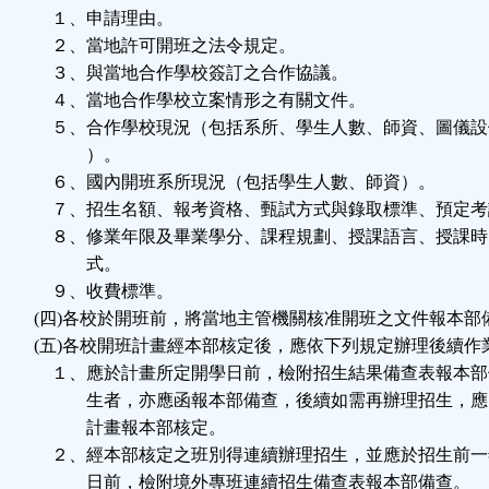
１、申請理由。
２、當地許可開班之法令規定。
３、與當地合作學校簽訂之合作協議。
４、當地合作學校立案情形之有關文件。
５、合作學校現況（包括系所、學生人數、師資、圖儀設
）。
６、國內開班系所現況（包括學生人數、師資）。
７、招生名額、報考資格、甄試方式與錄取標準、預定考
８、修業年限及畢業學分、課程規劃、授課語言、授課時
式。
９、收費標準。
(四)各校於開班前，將當地主管機關核准開班之文件報本部
(五)各校開班計畫經本部核定後，應依下列規定辦理後續作
１、應於計畫所定開學日前，檢附招生結果備查表報本部
生者，亦應函報本部備查，後續如需再辦理招生，應
計畫報本部核定。
２、經本部核定之班別得連續辦理招生，並應於招生前一
日前，檢附境外專班連續招生備查表報本部備查。