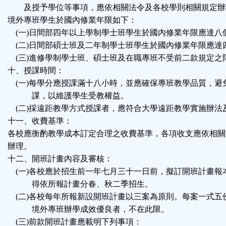
及授予學位等事項，應依相關法令及各校學則相關規定辦
境外專班學生於國內修業年限如下：
(一)日間部四年以上學制學士班學生於國內修業年限應達八
(二)日間部碩士班及二年制學士班學生於國內修業年限應達
(三)進修學制學士班、碩士班及在職專班不受前二款規定之
十、授課時間：
(一)每學分應授課滿十八小時，並應確保專班教學品質，避
課，以維護學生受教權益。
(二)採遠距教學方式授課者，應符合大學遠距教學實施辦法
十一、收費基準：
各校應衡酌教學成本訂定合理之收費基準，各項收支應依相關
辦理。
十二、開班計畫內容及審核：
(一)各校應於招生前一年七月三十一日前，擬訂開班計畫報
得依所報計畫分春、秋二季招生。
(二)各校每年所報新設開班計畫以三案為原則。每案一式五
境外專班辦學成效優良者，不在此限。
(三)前款開班計畫應載明下列事項：