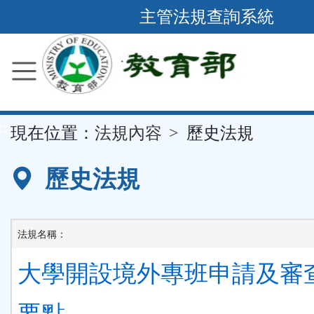
跳
主管法規查詢系統
到
主
要
內
容
::
現在位置：
法規內容
歷史法規
區
塊
歷史法規
法規名稱：
大學開設境外專班申請及審
要點