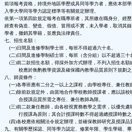
前項報考資格，持境外地區學歷或具同等學力者，應依本部學
入學大學同等學力認定標準等有關規定辦理。
依第一項第四款規定報考在職專班者，其所繳在職身分、經歷
經查有偽造、變造、假借、冒用或不實，未入學者，取消其錄
學者，撤銷其學籍，並應負法律責任。
七、招生名額：
(一)日間及進修學制學士班，每班不得超過六十名。
(二)日間及進修學制碩士班，每班（含分組）以不超過三十
(三)前二款招生名額，得採外加方式辦理，不列入招生名額
校應於衡酌教學資源及確保國內教學品質原則下規劃之
八、師資條件：
(一)各專班應有二分之一以上之課程，由學校專任、兼任教
(二)除前款規定外，由當地合作學校教師授課者，應以該校
合授課品質所需之專任、兼任教師為限。
(三)前二款兼任教師，由各校視實務教學之需求，以優先遴
行授課為原則；其合計授課時數不得超過總授課時數之
(四)各校應依相關法令規定辦理，並確保教師研究及授課品
九、有關學歷採認、同等學力認定、修業年限、學生學籍、畢