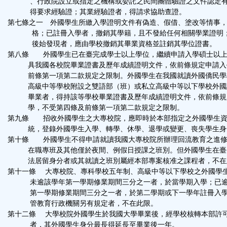
、行政院設立或指定之機構或委託之民間團體驗證之文件認定有
得要求經驗證；其業經驗證者，得請求協助查證。
第七條之一 外國學生所繳入學證明文件有偽造、假借、塗改等情事
格；已註冊入學者，撤銷其學籍，且不發給任何相關學業證明
後始發現者，應由學校撤銷其畢業資格並註銷其學位證書。
第八條 外國學生已在臺完成學士以上學位，繼續申請入學碩士以上
具我國各校院畢業證書及歷年成績證明文件，依前條規定申請入
前條第一項第二款規定之限制。外國學生在我國就讀外國僑民學
高級中等學校附設之雙語部（班）或私立高級中等以下學校外國
畢業者，得持該等學校畢業證書及歷年成績證明文件，依前條規
學，不受第四條及前條第一項第二款規定之限制。
第九條 招收外國學生之大專校院，應即時於本部指定之外國學生資
統，登錄外國學生入學、轉學、休學、退學或變更、喪失學生身
第十條 外國學生不得申請就讀我國大專校院所辦理回流教育之進修
在職專班及其他僅於夜間、例假日授課之班別。但外國學生在臺
法居留身分者或其就讀之班別屬經本部專案核准之課程者，不在
第十一條 大專校院、專科學校五年制、高級中等以下學校之外國學
未逾該學年第一學期修業期間三分之一者，於當學期入學；已逾
第一學期修業期間三分之一者，於第二學期或下一學年註冊入學
管教育行政機關另有規定者，不在此限。
第十二條 大學校院外國學生於我國大學畢業後，經學校核轉本部許
者，其外國學生身分最長得延長至畢業後一年。