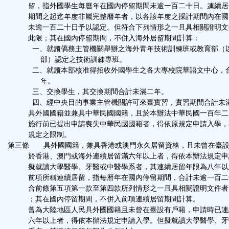
留，指外國學生每曆年在國內停留期間未逾一百二十日。連續居
期間之起迄年度非屬完整曆年者，以各該年度之採計期間內在國
未逾一百二十日予以認定。但符合下列情形之一且具相關證明文
此限；其在國內停留期間，不併入海外居留期間計算：
一、就讀僑務主管機關舉辦之海外青年技術訓練班或教育部（
部）認定之技術訓練專班。
二、就讀本部核准得招收外國學生之各大專校院華語文中心，
年。
三、交換學生，其交換期間合計未滿二年。
四、經中央目的事業主管機關許可來臺實習，實習期間合計未
具外國國籍並兼具中華民國國籍，且於本辦法中華民國一百年二
施行前已提出申請喪失中華民國國籍者，得依原規定申請入學，
規定之限制。
第三條 具外國國籍，兼具香港或澳門永久居留資格，且未曾在臺設
於香港、澳門或海外連續居留滿六年以上者，得依本辦法規定申
擬就讀大學醫學、牙醫或中醫學系者，其連續居留年限為八年以
前項所稱連續居留，指每曆年在國內停留期間，合計未逾一百二
合前條第五項第一款至第四款所列情形之一且具相關證明文件者
；其在國內停留期間，不併入前項連續居留期間計算。
曾為大陸地區人民具外國國籍且未曾在臺設有戶籍，申請時已連
六年以上者，得依本辦法規定申請入學。但擬就讀大學醫學、牙