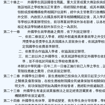
第二十條之一 外國學生因該國發生戰亂、重大災害或重大傳染疾病
致該地區之學校無法正常運作，得經我駐外館處、或其本國
領館或授權機構檢齊相關評估資料，經中央主管教育行政機
外交部、內政部入出國及移民署等相關機關認定後，其入學
等學校以專案辦理招生。前項專案就學採外加名額者，以各
核定各該學制總名額外加百分之一為原則。
第二十一條 外國學生就學應繳之費用，依下列規定辦理：
一、依前二條規定入學者、經駐外館處推薦來臺就學之外交
灣獎學金受獎學生及具我國永久居留身分者，依就讀學校
定我國學生收費基準辦理。
二、依教育合作協議入學者，依協議規定辦理。
三、前二款以外之外國學生，依其就讀學校所定外國學生收
準，並不得低於同級私立學校收費基準。
本辦法中華民國一百年二月一日修正施行前已入學之學生，
育階段應繳之費用，仍依原規定辦理。
第二十二條 外國學生註冊時，新生應檢附已投保自入境當日起至少六
之醫療及傷害保險，在校生應檢附我國全民健康保險等相關保
明文件。前項保險證明如為國外所核發者，應經駐外館處驗證
第二十三條 外國學生有違反就業服務法之規定經查證屬實者，學校
機關應即依規定處理。
第二十四條 外國學生有休學、退學或變更、喪失學生身分等情事，學