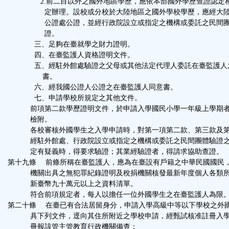
2.前二目以外之國外地區學歷，應依本部國外學歷查證認定
定辦理。設校或分校於大陸地區之國外學校學歷，應經大陸
公證處公證，並經行政院設立或指定之機構或委託之民間團
證。
三、足夠在臺就學之財力證明。
四、在臺監護人資格證明文件。
五、經駐外館處驗證之父母或其他法定代理人委託在臺監護人
書。
六、經我國公證人公證之在臺監護人同意書。
七、申請學校所規定之其他文件。
前項第二款學歷證明文件，於申請入學國民小學一年級上學期者
檢附。
各校審核外國學生之入學申請時，對第一項第二款、第三款及第
經駐外館處、行政院設立或指定之機構或委託之民間團體驗證之
定有疑義時，得要求驗證；其業經驗證者，得請求協助查證。
第十九條 前條所稱在臺監護人，應為在臺設有戶籍之中華民國國民
機關出具之無犯罪紀錄證明及稅捐機關核發最新年度個人各類所
新臺幣九十萬元以上之資料清單。
符合前項規定者，每人以擔任一位外國學生之在臺監護人為限
第二十條 在臺已有合法居留身分，申請入學高級中等以下學校之外
具下列文件，逕向其住所附近之學校申請，經甄試核准註冊入學
冊報該管主管教育行政機關備查：