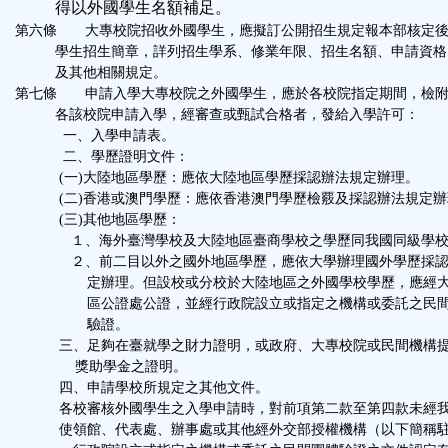
得以外國學生名額補足。
第六條 大專校院招收外國學生，應擬訂公開招生規定報本部核定後
學生招生簡章，詳列招生學系、修業年限、招生名額、申請資格
及其他相關規定。
第七條 申請入學大專校院之外國學生，應於各校院指定期間，檢附
各該校院申請入學，經審查或甄試合格者，發給入學許可：
一、入學申請表。
二、學歷證明文件：
(一)大陸地區學歷：應依大陸地區學歷採認辦法規定辦理。
(二)香港或澳門學歷：應依香港澳門學歷檢覈及採認辦法規定辦
(三)其他地區學歷：
１、海外臺灣學校及大陸地區臺商學校之學歷同我國同級學校
２、前二目以外之國外地區學歷，應依大學辦理國外學歷採認
定辦理。但設校或分校於大陸地區之外國學校學歷，應經大
區公證處公證，並經行政院設立或指定之機構或委託之民間
驗證。
三、足夠在臺就學之財力證明，或政府、大專校院或民間機構提
獎助學金之證明。
四、申請學校所規定之其他文件。
各校審核外國學生之入學申請時，對前項第二款至第四款未經我
使領館、代表處、辦事處或其他經外交部授權機構（以下簡稱駐