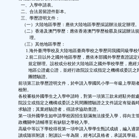
一、入學申請表。
二、合法居留證件影本。
三、學歷證明文件：
（一）大陸地區學歷：應依大陸地區學歷採認辦法規定辦理
（二）香港及澳門學歷：應依香港澳門學歷檢覈及採認辦法規
理。
（三）其他地區學歷：
1.海外臺灣學校及大陸地區臺商學校之學歷同我國同級學校
2.前二目以外之國外地區學歷，應依本部國外學歷查證認定
規定辦理。設校或分校於大陸地區之國外學校學歷，應經
地區公證處公證，並經行政院設立或指定之機構或委託之
團體驗證。
前項第三款學歷證明文件，於申請入學國民小學一年級上學期者
檢附。
各校審核外國學生之入學申請時，對第一項第三款未經駐外館處
院設立或指定之機構或委託之民間團體驗證之文件認定有疑義時
求驗證；其業經驗證者，得請求協助查證。
第一項外國學生如申請學校因招生額滿無法接受入學，得向主管
政機關申請輔導至有缺額之學校入學。
高級中等以下學校得視第一項申請入學學生甄試成績，編入適當
讀或隨班附讀；附讀以一年為限，經考試及格者，承認其學籍