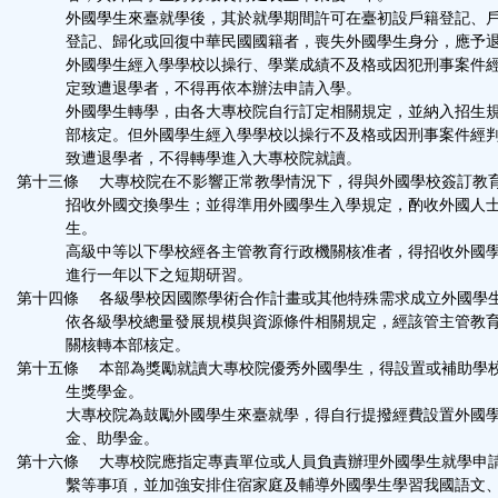
外國學生來臺就學後，其於就學期間許可在臺初設戶籍登記、戶
登記、歸化或回復中華民國國籍者，喪失外國學生身分，應予
外國學生經入學學校以操行、學業成績不及格或因犯刑事案件經
定致遭退學者，不得再依本辦法申請入學。
外國學生轉學，由各大專校院自行訂定相關規定，並納入招生規
部核定。但外國學生經入學學校以操行不及格或因刑事案件經判
致遭退學者，不得轉學進入大專校院就讀。
第十三條 大專校院在不影響正常教學情況下，得與外國學校簽訂教
招收外國交換學生；並得準用外國學生入學規定，酌收外國人士
生。
高級中等以下學校經各主管教育行政機關核准者，得招收外國學
進行一年以下之短期研習。
第十四條 各級學校因國際學術合作計畫或其他特殊需求成立外國學
依各級學校總量發展規模與資源條件相關規定，經該管主管教育
關核轉本部核定。
第十五條 本部為獎勵就讀大專校院優秀外國學生，得設置或補助學
生獎學金。
大專校院為鼓勵外國學生來臺就學，得自行提撥經費設置外國學
金、助學金。
第十六條 大專校院應指定專責單位或人員負責辦理外國學生就學申
繫等事項，並加強安排住宿家庭及輔導外國學生學習我國語文、