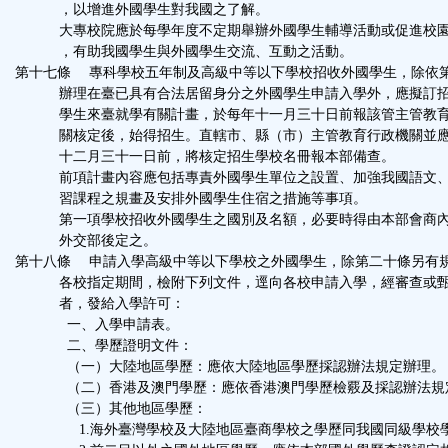
，以增進外國學生對我國之了解。
大專校院應於每學年度不定期舉辦外國學生輔導活動或促進校園
，有助我國學生與外國學生交流、互動之活動。
第十七條 專科學校五年制及高級中等以下學校招收外國學生，除依
辦理在臺已具有合法居留身分之外國學生申請入學外，應擬訂招
學生來臺就學有關計畫，於每年十一月三十日前報該管主管教育
關核定後，始得招生。直轄市、縣（市）主管教育行政機關並應
十二月三十一日前，將核定招生學校名冊報本部備查。
前項計畫內容應包括專責外國學生單位之設置、加強我國語文、
習課程之規畫及安排外國學生住宿之措施等事項。
第一項學校招收外國學生之國別及名額，必要時得由本部會商內
外交部後定之。
第十八條 申請入學高級中等以下學校之外國學生，除第二十條另有
各校指定期間，檢附下列文件，逕向各校申請入學，經審查或甄
者，發給入學許可：
一、入學申請表。
二、學歷證明文件：
（一）大陸地區學歷：應依大陸地區學歷採認辦法規定辦理。
（二）香港及澳門學歷：應依香港澳門學歷檢覈及採認辦法規
（三）其他地區學歷：
1.海外臺灣學校及大陸地區臺商學校之學歷同我國同級學校