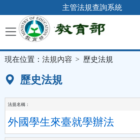
跳
主管法規查詢系統
到
主
要
內
容
::
現在位置：
法規內容
歷史法規
區
塊
歷史法規
法規名稱：
外國學生來臺就學辦法