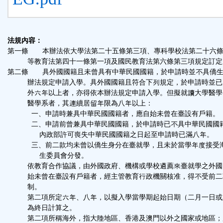
法規內容：
第一條 本辦法依大學法第二十五條第三項、專科學校法第二十六條
等教育法第四十一條第一項及國民教育法第六條第三項規定訂定
第二條 具外國國籍且未曾具有中華民國國籍，於申請時並不具僑生
辦法規定申請入學。具外國國籍且符合下列規定，於申請時並已
外六年以上者，亦得依本辦法規定申請入學。但擬就讀大學醫學
醫學系者，其連續居留年限為八年以上：
一、申請時兼具中華民國國籍者，應自始未曾在臺設有戶籍。
二、申請前曾兼具中華民國國籍，於申請時已不具中華民國國
內政部許可喪失中華民國國籍之日起至申請時已滿八年。
三、前二款均未曾以僑生身分在臺就學，且未於當學年度接受
生委員會分發。
依教育合作協議，由外國政府、機構或學校遴薦來臺就學之外國
始未曾在臺設有戶籍者，經主管教育行政機關核准，得不受前二
制。
第二項所定六年、八年，以擬入學當學期起始日期（二月一日或
為終日計算之。
第二項所稱海外，指大陸地區、香港及澳門以外之國家或地區；