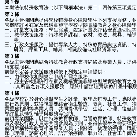
第 1 條
本辦法依特殊教育法（以下簡稱本法）第二十四條第三項規定
第 2 條
各級主管機關應提供學校輔導身心障礙學生下列支援服務，並
管機關許可在家及機構實施非學校型態實驗教育之身心障礙學
一、評量支援服務：學生篩選、鑑定評量及評估安置適切性等
二、教學支援服務：特殊教育課程、教材、教法、教具、輔導
   等。
三、行政支援服務：提供專業人力、特殊教育諮詢或資訊、特
   研習、評量工具、輔具、相關設備或社區資源等。
第 3 條
各級主管機關應結合特殊教育行政支持網絡及專業人員，提供
項支援服務。
前條所定各項支援服務得依下列規定申請提供：
一、由學校依相關規定申請所需之服務。
二、經主管機關許可在家及機構實施非學校型態實驗教育之身
  ，其所需之各項支援服務，應於申請辦理實驗教計畫中載
第 4 條
各級學校對於身心障礙學生之評量、教學及輔導工作，應以專
進行為原則，並得視需要結合衛生醫療、教育、社會工作、獨
業重建相關等專業人員，共同提供學習、生活、心理、復健訓
導評量及轉銜輔導與服務等協助。
前項專業團隊，以由特殊教育教師、普通教育教師、特殊教育
員及學校行政人員等共同參與為原則，並得依學生之需要彈性
前項所稱特殊教育相關專業人員，指醫師、物理治療師、職能
床心理師、諮商心理師、語言治療師、聽力師、社會工作師及