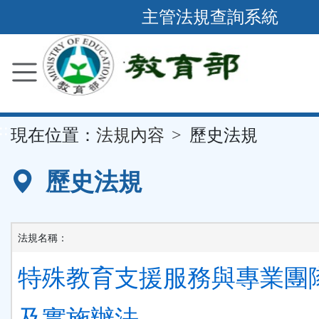
跳
主管法規查詢系統
到
主
要
內
容
::
現在位置：
法規內容
歷史法規
區
塊
歷史法規
法規名稱：
特殊教育支援服務與專業團
及實施辦法