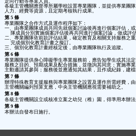
定向行動等專業人員。
各級主管機關應督導所屬學校設置專業團隊，並提供專業團隊
人力、經費等資源，且定期考核執行成果。
第 5 條
專業團隊之合作方式及運作程序如下：
一、由專業團隊成員共同先就個案討論後再進行個案評估，或
  隊成員分別實施個案評估後再共同進行個案討論，做成評
二、專業團隊依前款評估結果，確定教育及相關支持服務之重
  完成個別化教育計畫之擬訂。
三、個別化教育計畫經核定後，由專業團隊執行及追蹤。
第 6 條
專業團隊提供身心障礙學生專業服務前，應告知學生或其法定
服務之目的、預期成果及配合措施，並徵詢其同意；實施專業
主動邀請其參與；服務後並應通知其結果，且作成紀錄，建檔
第 7 條
辦理特殊教育支援服務與專業團隊之設置及運作所需經費，由
主管機關編列預算支應，中央主管機關應視需要補助之。
第 8 條
各級主管機關設立或核准立案之幼兒（稚）園，得準用本辦法
第 9 條
本辦法自發布日施行。