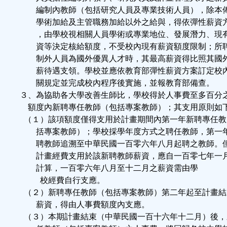
編制內教師（包括研究人員及專業技術人員），除本
學術加給及主管職務加給以外之給與，得依彈性薪資
，由學校視相關人員學術或專業地位、發展潛力、現
資等決定核給額度，不受校內現有薪資額度限制；所
制外人員為國外優異人才時，其最高薪資得比照其國
薪待遇支領。學校並應依教育部彈性薪資方案訂定校
關規定並完成校內程序後實施，並報教育部備查。
３、為協助各大學改善生師比，學校得於人事費至多百分
額度內新聘專任教師（包括專案教師）；其支用原則如
（１）該項額度僅得支用於計畫期間內第一年新聘專任教
括專案教師）；學校採學年度方式之聘任教師，第一
聘教師追溯至中華民國一百零六年八月起聘之教師。
計畫經費支用於該新聘教師薪資，應自一百零七年一
計算，一百零六年八月至十二月之薪資需由學
校經費自行支應。
（２）新聘專任教師（包括專案教師）第二年起至計畫結
薪資，得由人事費額度內支應。
（３）本期計畫結束（中華民國一百十六年十二月）後，