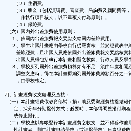
（２）住宿費。
（３）酬金（包括演講費、審查費、諮詢費及顧問費等，
作執行項目核支，以不重覆支付為原則）。
（４）保險費。
（六）國內外出差旅費使用原則：
１、依國內出差旅費報支要點支給國內差旅費用。
２、學生出國計畫應由學校自行從嚴審核，並於經費表中
差旅經費，且出國人員應依國外出差旅費報支要點核實
出國人員得包括執行本計畫相關之教師、行政人員及學
３、學校所列國外出差旅費預算如有不足，須由年度相關
調整支應時，得在本計畫原編列國外旅費總額百分之十
，由學校核定。
四、計畫經費收支處理及查核：
（一）本計畫經費依教育部補（捐）助及委辦經費核撥結報
定，採分年分期撥付方式；必要時，本部得調整撥付期程
或停止撥付。
（二）學校應以專帳登錄本計畫經費之收支，並不得移作他
性計畫者，則由計畫申請學校（或請撥學校）負責經費收