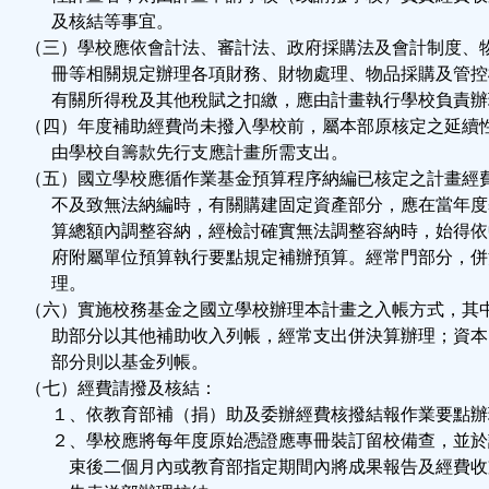
及核結等事宜。
（三）學校應依會計法、審計法、政府採購法及會計制度、
冊等相關規定辦理各項財務、財物處理、物品採購及管控
有關所得稅及其他稅賦之扣繳，應由計畫執行學校負責辦
（四）年度補助經費尚未撥入學校前，屬本部原核定之延續
由學校自籌款先行支應計畫所需支出。
（五）國立學校應循作業基金預算程序納編已核定之計畫經
不及致無法納編時，有關購建固定資產部分，應在當年度
算總額內調整容納，經檢討確實無法調整容納時，始得依
府附屬單位預算執行要點規定補辦預算。經常門部分，併
理。
（六）實施校務基金之國立學校辦理本計畫之入帳方式，其
助部分以其他補助收入列帳，經常支出併決算辦理；資本
部分則以基金列帳。
（七）經費請撥及核結：
１、依教育部補（捐）助及委辦經費核撥結報作業要點辦
２、學校應將每年度原始憑證應專冊裝訂留校備查，並於
束後二個月內或教育部指定期間內將成果報告及經費收