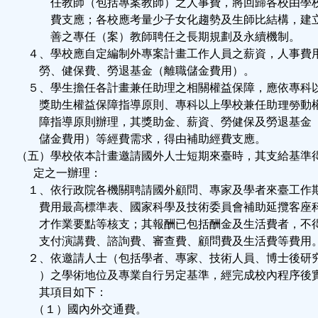
任教師（包括專案教師）之人事費，將回歸各校由學
費支應；各校應考量少子女化趨勢及生師比結構，建
善之專任（案）教師聘任之長期規劃及永續機制。
４、學校應自定編制外專案計畫工作人員之薪資，人事費
勞、健保費、勞退基金（離職儲金費用）。
５、學生擔任各計畫兼任助理之相關權益保障，應依專科
獎助生權益保障指導原則、專科以上學校兼任助理勞動
障指導原則辦理，其獎助金、薪資、勞健保及勞退基金
儲金費用）等經費需求，得由補助經費支應。
（五）學校依本計畫邀請國外人士短期來臺時，其支給基準
定之一辦理：
１、依行政院各機關聘請國外顧問、專家及學者來臺工作
費用最高標準表、國家科學及技術委員會補助延攬客座
才作業要點等核支；其報酬已包括酬金及生活費者，不
支付演講費、諮詢費、審查費、顧問費及生活費等費用
２、依邀請人士（包括學者、專家、技術人員、博士後研
）之學術地位及專業自行另定基準，經完成校內程序後
其項目如下：
（１）國內外交通費。