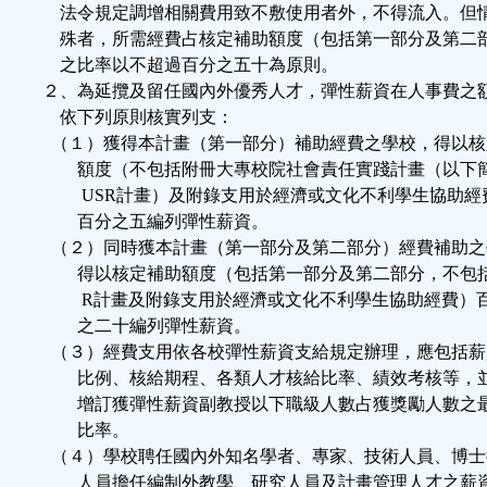
法令規定調增相關費用致不敷使用者外，不得流入。但
殊者，所需經費占核定補助額度（包括第一部分及第二
之比率以不超過百分之五十為原則。
２、為延攬及留任國內外優秀人才，彈性薪資在人事費之
依下列原則核實列支：
（１）獲得本計畫（第一部分）補助經費之學校，得以核
額度（不包括附冊大專校院社會責任實踐計畫（以下
USR計畫）及附錄支用於經濟或文化不利學生協助經
百分之五編列彈性薪資。
（２）同時獲本計畫（第一部分及第二部分）經費補助之
得以核定補助額度（包括第一部分及第二部分，不包括
R計畫及附錄支用於經濟或文化不利學生協助經費）
之二十編列彈性薪資。
（３）經費支用依各校彈性薪資支給規定辦理，應包括薪
比例、核給期程、各類人才核給比率、績效考核等，
增訂獲彈性薪資副教授以下職級人數占獲獎勵人數之
比率。
（４）學校聘任國內外知名學者、專家、技術人員、博士
人員擔任編制外教學、研究人員及計畫管理人才之薪