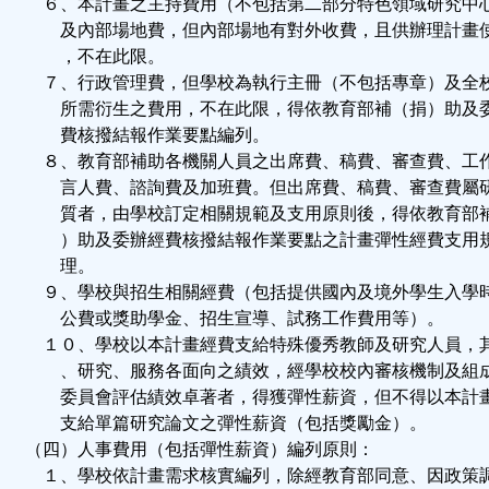
６、本計畫之主持費用（不包括第二部分特色領域研究中
及內部場地費，但內部場地有對外收費，且供辦理計畫
，不在此限。
７、行政管理費，但學校為執行主冊（不包括專章）及全
所需衍生之費用，不在此限，得依教育部補（捐）助及
費核撥結報作業要點編列。
８、教育部補助各機關人員之出席費、稿費、審查費、工
言人費、諮詢費及加班費。但出席費、稿費、審查費屬
質者，由學校訂定相關規範及支用原則後，得依教育部
）助及委辦經費核撥結報作業要點之計畫彈性經費支用
理。
９、學校與招生相關經費（包括提供國內及境外學生入學
公費或獎助學金、招生宣導、試務工作費用等）。
１０、學校以本計畫經費支給特殊優秀教師及研究人員，
、研究、服務各面向之績效，經學校校內審核機制及組
委員會評估績效卓著者，得獲彈性薪資，但不得以本計
支給單篇研究論文之彈性薪資（包括獎勵金）。
（四）人事費用（包括彈性薪資）編列原則：
１、學校依計畫需求核實編列，除經教育部同意、因政策