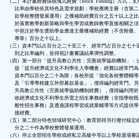
（二）本計畫經費採統塊式經費（Block Funding）方式，
比率由學校依其特色及需求規劃；學校應將主冊（含第二
款學校整體發展運用）之獲補助經費百分之五十以上之比
於落實教學創新策略與學生學習或教師教學直接相關之項
中挹注於學生獎助學金應達主冊獲補助經費（不含附冊、
專章）百分之十以上。
（三）資本門以占百分之二十至三十、經常門占百分之七十
則之比率編列，並得視計畫審議結果彈性調整。
（四）第一部分「提升高教公共性：完善就學協助機制」：
提「提升經濟或文化不利學生入學機會」經費以經常門為
資本門以百分之二十為限；各校所提「強化各校整體輔導
及「引導學校建立外部募款基金」，僅得編列經常門。另
升高教公共性（完善就學協助機制經費），僅得編列用於
收經濟或文化不利學生所需之招生事務經費（非指學校既
般性招生事務）及透過課程學習或就業輔導等方式提供學
接經費。
（五）第二部分特色領域研究中心：教育部得另行撥付核定
分之二十作為學校整體發展運用。
（六）停止全部招生學校或經私立高級中等以上學校退場審