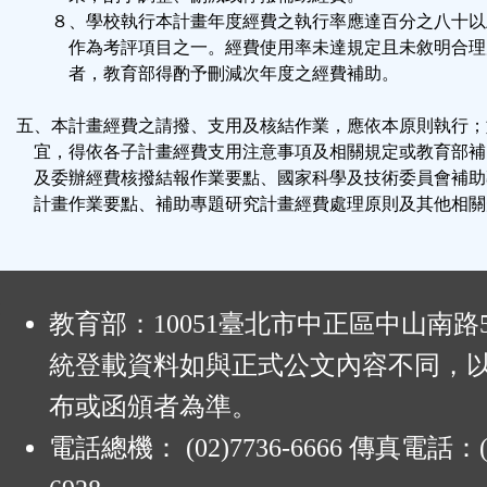
８、學校執行本計畫年度經費之執行率應達百分之八十以
作為考評項目之一。經費使用率未達規定且未敘明合理
者，教育部得酌予刪減次年度之經費補助。
五、本計畫經費之請撥、支用及核結作業，應依本原則執行；
宜，得依各子計畫經費支用注意事項及相關規定或教育部補
及委辦經費核撥結報作業要點、國家科學及技術委員會補助
計畫作業要點、補助專題研究計畫經費處理原則及其他相關
:
教育部：10051臺北市中正區中山南路
統登載資料如與正式公文內容不同，
布或函頒者為準。
電話總機： (02)7736-6666 傳真電話：(0