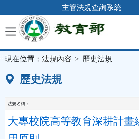
跳
主管法規查詢系統
到
主
要
內
容
::
現在位置：
法規內容
歷史法規
區
塊
歷史法規
法規名稱：
大專校院高等教育深耕計畫
用原則