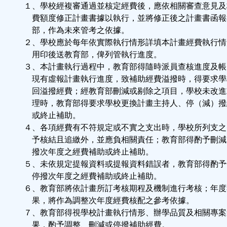
１、學校經複審通過並核定經費後，應依相關審查意見及
費額度修正計畫書據以執行，並將修正後之計畫書函報
部，作為未來管考之依據。
２、學校應於每年依實際執行情形詳填本計畫經費執行情
用印後送教育部，俾列管執行進度。
３、本計畫執行過程中，教育部得隨時派員查核進度及帳
現有虛報計畫執行進度，致補助經費溢撥時，得要求學
回溢撥經費；經教育部刪減或剔除之項目，學校未改進
理時，教育部得要求學校更換計畫主持人、停（減）撥
或終止補助。
４、各項經費有不符規定或不實之支出時，學校所列支之
予核結且追繳外，並應負相關責任；教育部得酌予刪減
撥次年度之經費補助或終止補助。
５、未依規定提報資料或提報資料錯誤者，教育部得酌予
停撥次年度之經費補助或終止補助。
６、教育部將依計畫所訂考核期程及機制進行考核；年度
果，將作為調整次年度經費核配之參考依據。
７、教育部得視學校計畫執行情形、辦學品質及相關專案
果，酌予調整、刪減或停撥補助經費。