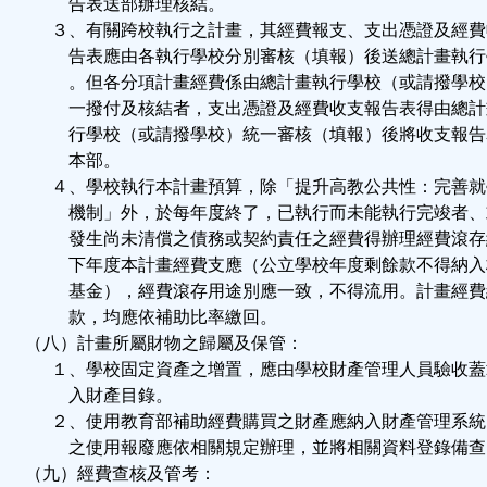
告表送部辦理核結。
３、有關跨校執行之計畫，其經費報支、支出憑證及經費
告表應由各執行學校分別審核（填報）後送總計畫執行
。但各分項計畫經費係由總計畫執行學校（或請撥學校
一撥付及核結者，支出憑證及經費收支報告表得由總計
行學校（或請撥學校）統一審核（填報）後將收支報告
本部。
４、學校執行本計畫預算，除「提升高教公共性：完善就
機制」外，於每年度終了，已執行而未能執行完竣者、
發生尚未清償之債務或契約責任之經費得辦理經費滾存
下年度本計畫經費支應（公立學校年度剩餘款不得納入
基金），經費滾存用途別應一致，不得流用。計畫經費
款，均應依補助比率繳回。
（八）計畫所屬財物之歸屬及保管：
１、學校固定資產之增置，應由學校財產管理人員驗收蓋
入財產目錄。
２、使用教育部補助經費購買之財產應納入財產管理系統
之使用報廢應依相關規定辦理，並將相關資料登錄備查
（九）經費查核及管考：