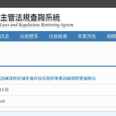
:::
訊息
法規體系
法規檢索
草案預告
相關
事訓練課程折減常備兵役役期與軍事訓練期間實施辦法
13 日
df