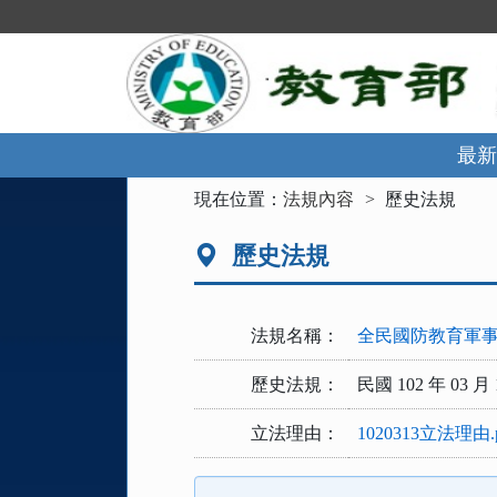
跳
到
主
要
內
容
區
最新
塊
:::
現在位置：
法規內容
歷史法規
歷史法規
法規名稱：
全民國防教育軍
歷史法規：
民國 102 年 03 月 
立法理由：
1020313立法理由.p