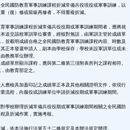
之全民國防教育軍事訓練課程折減常備兵役現役或軍事訓練，以
故重（復）修或留級再修者，不得重複折減。
條
教育軍事訓練課程折減常備兵役役期或軍事訓練期間者，應將就
正本送交該校軍訓單位審查，經核對無誤，由軍訓主管於成績單
記，並載明成績合格之全民國防教育軍事訓練課程內容、時數及
，其正本發還申請人，副本由學校保存；學校未設軍訓單位或未
，由教務單位辦理。
之成績單所顯示課程，應與第二條第三項附表所列之課程相符。
式，由教育部定之。
條
請人應檢具加蓋印記之成績單正本及其他相關證明文件，依現行
作業流程，向服役或訓練單位申請折減役期或軍事訓練期間。
條
期對學校辦理折減常備兵役役期或軍事訓練期間相關之全民國防
課程及折減作業，實施考核。
條
折減，依本法施行法第五十二條規定及本辦法規定辦理。