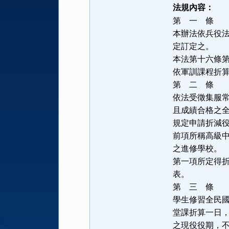
法規內容：
第 一 
本辦法依兵役
定訂定之。
本法第十六條
依軍訓課程折
第 二 
依法受徵集服
且成績合格之
規定申請折減
前項所稱高級
之進修學校。
第一項所定得
表。
第 三 
學生修習全民
堂課折算一日
之現役役期，