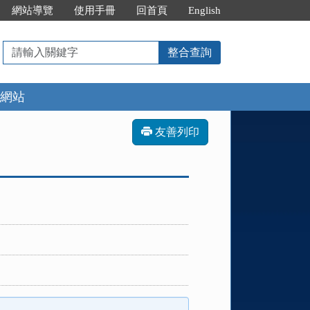
網站導覽
使用手冊
回首頁
English
請
整合查詢
輸
入
網站
關
鍵
字
友善列印