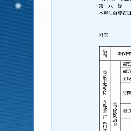
第 八 
本辦法自發布
附表
全民