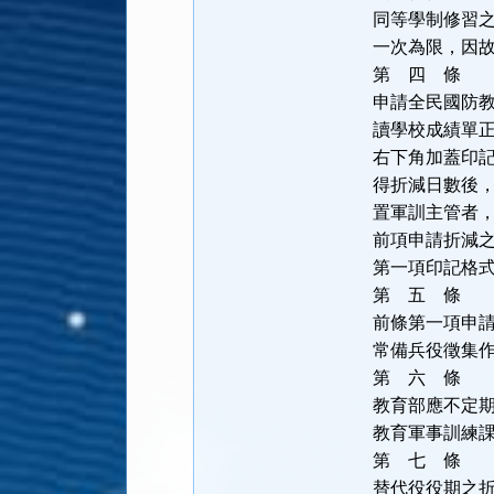
同等學制修習
一次為限，因
第 四 
申請全民國防
讀學校成績單
右下角加蓋印
得折減日數後
置軍訓主管者
前項申請折減
第一項印記格
第 五 
前條第一項申
常備兵役徵集
第 六 
教育部應不定
教育軍事訓練
第 七 
替代役役期之