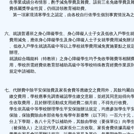
生學業成績分布情形，酌予減免學費及雜費。該前三名免繳學費及
費係屬獎學金性質，仍得請領教育補助費。
第一項家境清寒學生之認定，由各校自行依學生個別事實情況為
六、就讀普通班之身心障礙學生、身心障礙人士子女及低收入戶學生
費用減免，應依身心障礙學生及身心障礙人士子女就學費用減免辦
、低收入戶學生就讀高級中等以上學校就學費用減免實施要點之規
辦理。
就讀綜合職能科（特教班）之身心障礙學生均予免收學雜費等相關
用，學校所需經費依教育部補助高級中等學校特殊教育經費作業原
規定申請補助。
七、代辦費中除平安保險費及家長會費等應繳交之費用外，其餘均屬
繳交費用，學校應事先調查確認學生繳交意願，並經其同意始得向
生收取費用，且於辦理活動或支用經費二個月前，不得先行收費。
學生依高級中等學校辦理學生平安保險辦法規定，均應參加學生平
保險，保險費除由本部依每生每學年新臺幣（以下同）一百六十元
分上下學期，各八十元予以補助外，其餘由學校（要保單位）向學
（被保險人）之法定代理人或家長分二次收取。家長會費依據高級