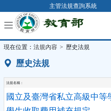
跳
主管法規查詢系統
到
主
要
內
容
::
現在位置：
法規內容
歷史法規
區
塊
歷史法規
法規名稱：
國立及臺灣省私立高級中等
學生收取費用補充規定