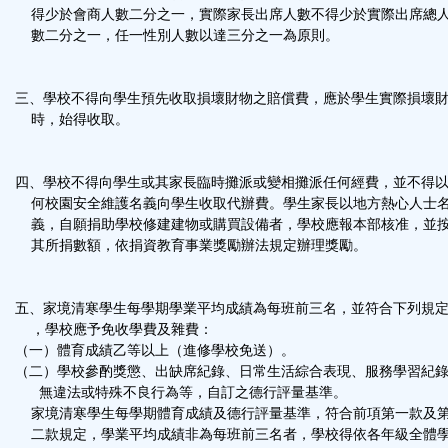
得少於會商人數二分之一，實際家長出席人數不得少於實際出席總
數二分之一，任一性別人數以達三分之一為原則。
三、學校不得向學生預先收取損壞財物之賠償費，應於學生實際損壞
時，始得收取。
四、學校不得向學生或其家長臨時攤派或變相攤派任何經費，並不得
何校園安全維護名義向學生收取代辦費。學生家長以地方熱心人士
義，自願捐助學校修建建物或購買設備者，學校應報本部核准，並
其所捐數額，依捐資教育事業獎勵辦法規定辦理獎勵。
五、家境清寒學生每學期學業平均成績為每班前三名，並符合下列規
，學校應予免收學費及雜費：
（一）體育成績乙等以上（進修學校免送）。
（二）學校參酌獎懲、出缺席紀錄、日常生活綜合表現、服務學習紀
無違法或特殊不良行為等，自訂之德行評量基準。
家境清寒學生每學期體育成績及德行評量基準，符合前項第一款及
二款規定，學業平均成績非為每班前三名者，學校得依各年級全體