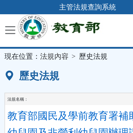
跳
主管法規查詢系統
到
主
要
內
容
::
現在位置：
法規內容
歷史法規
區
塊
歷史法規
法規名稱：
教育部國民及學前教育署補
幼兒園及非營利幼兒園辦理