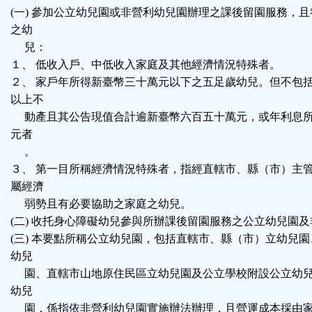
(一) 參加公立幼兒園或非營利幼兒園辦理之課後留園服務，
之幼
兒：
１、 低收入戶、中低收入家庭及其他經濟情況特殊者。
２、 家戶年所得新臺幣三十萬元以下之五足歲幼兒。但不包
以上不
動產且其公告現值合計逾新臺幣六百五十萬元，或年利息所
元者
。
３、 第一目所稱經濟情況特殊者，指經直轄市、縣（市）主
屬經濟
弱勢且有必要協助之家庭之幼兒。
(二) 收托身心障礙幼兒參與所辦課後留園服務之公立幼兒園
(三) 本要點所稱公立幼兒園，包括直轄市、縣（市）立幼兒
幼兒
園、直轄市山地原住民區立幼兒園及公立學校附設公立幼兒
幼兒
園，係指依非營利幼兒園實施辦法辦理，且營運成本採由家