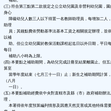
補助。
(三) 符合第三點第二款規定之公立幼兒園及非營利幼兒園，
身心
障礙幼兒人數三人以下得置一名教師助理員，每增加二人，
助理
員；其鐘點費依勞動基準法基本工資之相關規定辦理，並依
以補
助。但公立幼兒園於教保活動課程起迄日以外日期，平日每
每日
補助八小時為上限。
(四) 本要點之補助期間，為幼兒完成註冊至結業離園止。但
算至
當學年度結束（七月三十一日）止；新生之補助期間計算，
（八月
一日）。
(五) 本要點補助經費依中央對直轄市及縣（市）政府補助辦
理，
本署得依年度預算編列情形及因應天然災害或其他特殊需要