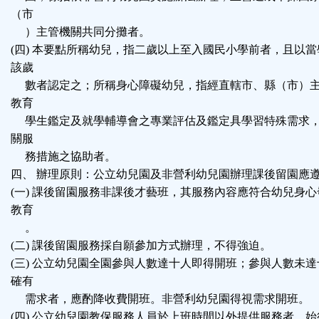
（市
）主管機關共同分攤者。
(四) 本要點所稱幼兒，指二歲以上至入國民小學前者，且以
該歲
數者認定之；所稱身心障礙幼兒，指經直轄市、縣（市）主
教育
學生鑑定及就學輔導會之專業評估及鑑定具學習特殊需求，
關服
務措施之協助者。
四、 辦理原則：公立幼兒園及非營利幼兒園辦理課後留園應
(一) 課後留園服務非課後才藝班，其服務內容應符合幼兒身
教育
。
(二) 課後留園服務採自願參加方式辦理，不得強迫。
(三) 公立幼兒園全園參與人數達十人即得開班；參與人數未
確有
需求者，應酌降收費開班。非營利幼兒園得視需求開班。
(四) 公立幼兒園教保服務人員於上班時間以外提供服務者，