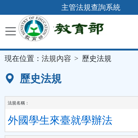
跳
主管法規查詢系統
到
主
要
內
容
::
現在位置：
法規內容
歷史法規
區
塊
歷史法規
法規名稱：
外國學生來臺就學辦法