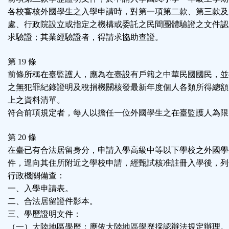
各校審核外國學生之入學申請時，對第一項第二款、第三款及
處、行政院設立或指定之機構或委託之民間團體驗證之文件認
求驗證；其業經驗證者，得請求協助查證。
第 19 條
前條所稱在臺監護人，應為在臺設有戶籍之中華民國國民，並
之無犯罪紀錄證明及稅捐機關核發最新年度個人各類所得總額
上之資料清單。
符合前項規定者，每人以擔任一位外國學生之在臺監護人為限
第 20 條
在臺已有合法居留身分，申請入學高級中等以下學校之外國學
件，逕向其住所附近之學校申請，經甄試核准註冊入學後，列
行政機關備查：
一、入學申請表。
二、合法居留證件影本。
三、學歷證明文件：
（一）大陸地區學歷：應依大陸地區學歷採認辦法規定辦理。