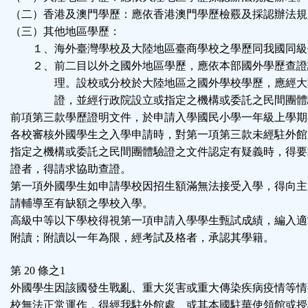
（二）香港及澳門學歷：應依香港澳門學歷檢覈及採認辦法規
（三）其他地區學歷：
１、海外臺灣學校及大陸地區臺商學校之學歷同我國同級
２、前二目以外之國外地區學歷，應依本部國外學歷查證
理。設校或分校於大陸地區之國外學校學歷，應經大
證，並經行政院設立或指定之機構或委託之民間團體
前項第三款學歷證明文件，於申請入學國民小學一年級上學期
各校審核外國學生之入學申請時，對第一項第三款未經駐外館
指定之機構或委託之民間團體驗證之文件認定有疑義時，得要
證者，得請求協助查證。
第一項外國學生如申請學校因招生額滿無法接受入學，得向主
請輔導至有缺額之學校入學。
高級中等以下學校得視第一項申請入學學生甄試成績，編入適
附讀；附讀以一年為限，經考試及格者，承認其學籍。
第 20 條之1
外國學生因該國發生戰亂、重大災害或重大傳染疾病疫情等情
校無法正常運作，得經我駐外館處、或其本國駐華使領館或授