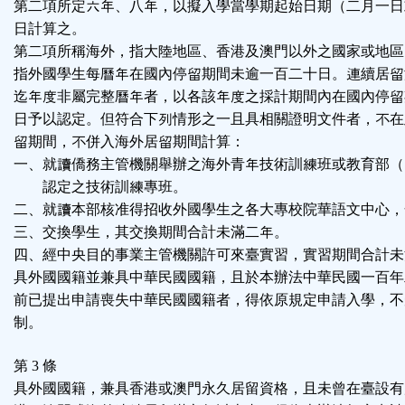
第二項所定六年、八年，以擬入學當學期起始日期（二月一日
日計算之。
第二項所稱海外，指大陸地區、香港及澳門以外之國家或地區
指外國學生每曆年在國內停留期間未逾一百二十日。連續居留
迄年度非屬完整曆年者，以各該年度之採計期間內在國內停留
日予以認定。但符合下列情形之一且具相關證明文件者，不在
留期間，不併入海外居留期間計算：
一、就讀僑務主管機關舉辦之海外青年技術訓練班或教育部（
認定之技術訓練專班。
二、就讀本部核准得招收外國學生之各大專校院華語文中心，
三、交換學生，其交換期間合計未滿二年。
四、經中央目的事業主管機關許可來臺實習，實習期間合計未
具外國國籍並兼具中華民國國籍，且於本辦法中華民國一百年
前已提出申請喪失中華民國國籍者，得依原規定申請入學，不
制。
第 3 條
具外國國籍，兼具香港或澳門永久居留資格，且未曾在臺設有