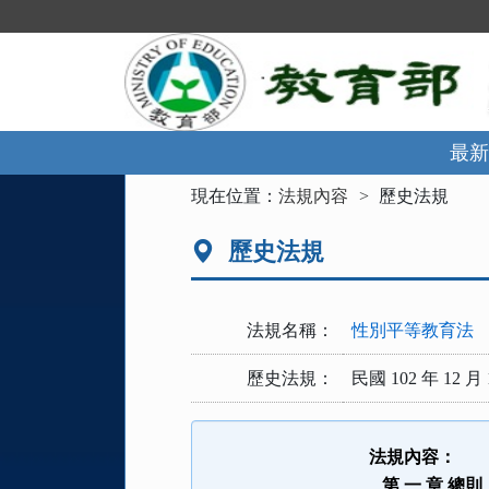
跳
到
主
要
內
容
區
最新
塊
:::
現在位置：
法規內容
歷史法規
歷史法規
法規名稱：
性別平等教育法
歷史法規：
民國 102 年 12 月 
法規內容：
第 一 章 總則