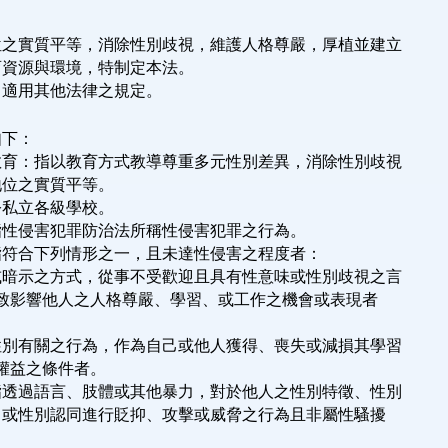
位之實質平等，消除性別歧視，維護人格尊嚴，厚植並建立
育資源與環境，特制定本法。
，適用其他法律之規定。
如下：
教育：指以教育方式教導尊重多元性別差異，消除性別歧視
別地位之實質平等。
公私立各級學校。
指性侵害犯罪防治法所稱性侵害犯罪之行為。
指符合下列情形之一，且未達性侵害之程度者：
或暗示之方式，從事不受歡迎且具有性意味或性別歧視之言
或行為，致影響他人之人格尊嚴、學習、或工作之機會或表現者
性別有關之行為，作為自己或他人獲得、喪失或減損其學習
有關權益之條件者。
指透過語言、肢體或其他暴力，對於他人之性別特徵、性別
性傾向或性別認同進行貶抑、攻擊或威脅之行為且非屬性騷擾