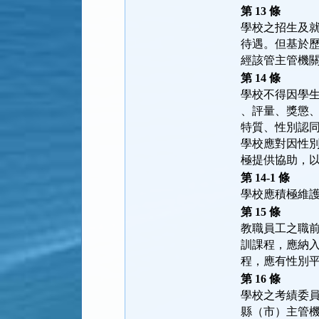
第 13 條
學校之招生及
待遇。但基於
經該管主管機
第 14 條
學校不得因學
、評量、獎懲
特質、性別認
學校應對因性
極提供協助，
第 14-1 條
學校應積極維
第 15 條
教職員工之職
訓課程，應納
程，應有性別
第 16 條
學校之考績委
縣（市）主管