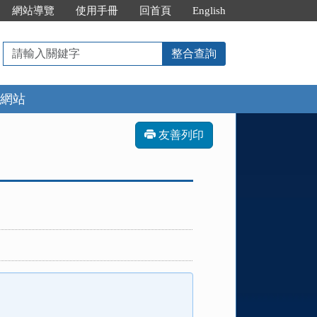
網站導覽
使用手冊
回首頁
English
請
整合查詢
輸
入
網站
關
鍵
字
友善列印