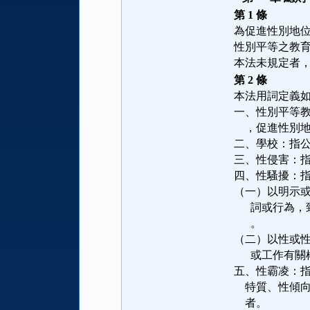
第 1 條
為促進性別地
性別平等之教
本法未規定者
第 2 條
本法用詞定義
一、性別平等
    ，促進性
二、學校：指
三、性侵害：
四、性騷擾：
（一）以明示
      詞
      。
（二）以性或
      或工作
五、性霸凌：
    特質、
    者。