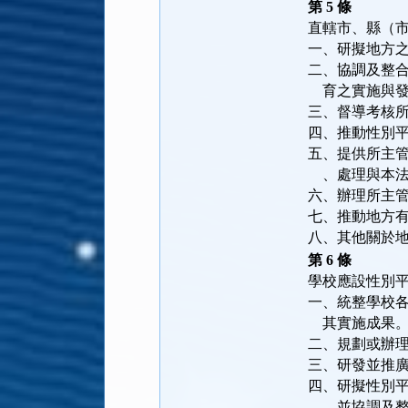
第 5 條
直轄市、縣（
一、研擬地方
二、協調及整
    育之實施與
三、督導考核
四、推動性別
五、提供所主
    、處理與
六、辦理所主
七、推動地方
八、其他關於
第 6 條
學校應設性別
一、統整學校
    其實施成果
二、規劃或辦
三、研發並推
四、研擬性別
    ，並協調