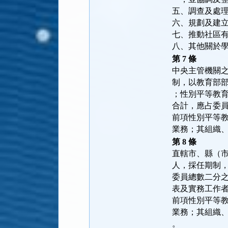
五、調查及處
六、規劃及建
七、推動社區
八、其他關於
第 7 條
中央主管機關
制，以教育部
；性別平等教
合計，應占委
前項性別平等
業務；其組織
第 8 條
直轄市、縣（
人，採任期制
委員總數二分
表及實務工作
前項性別平等
業務；其組織
。