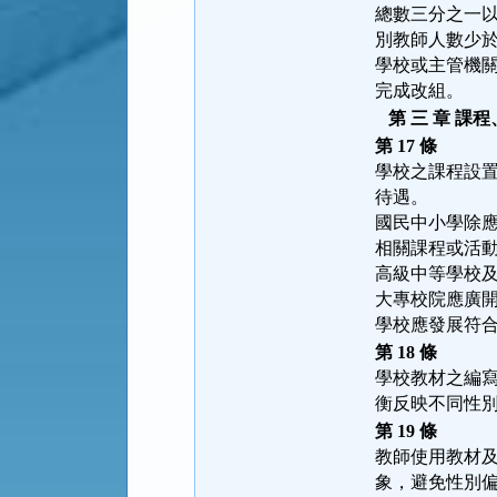
總數三分之一
別教師人數少
學校或主管機
完成改組。
第 三 章 課
第 17 條
學校之課程設
待遇。
國民中小學除
相關課程或活
高級中等學校
大專校院應廣
學校應發展符
第 18 條
學校教材之編
衡反映不同性
第 19 條
教師使用教材
象，避免性別