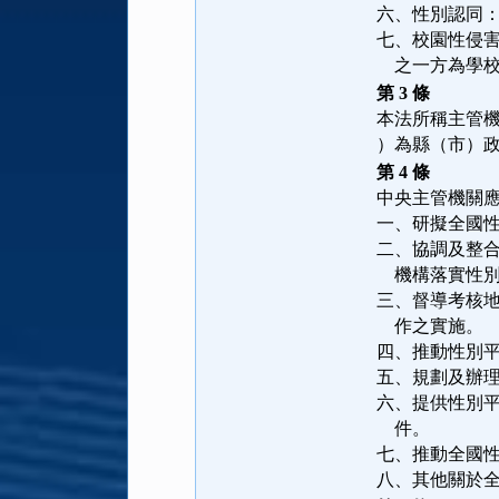
六、性別認同
七、校園性侵
    之一方
第 3 條
本法所稱主管
）為縣（市）
第 4 條
中央主管機關
一、研擬全國
二、協調及整
    機構落實
三、督導考核
    作之實施。
四、推動性別
五、規劃及辦
六、提供性別
    件。
七、推動全國
八、其他關於