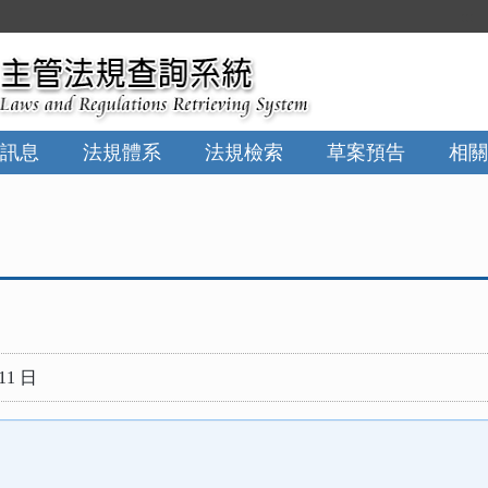
:::
訊息
法規體系
法規檢索
草案預告
相關
11 日