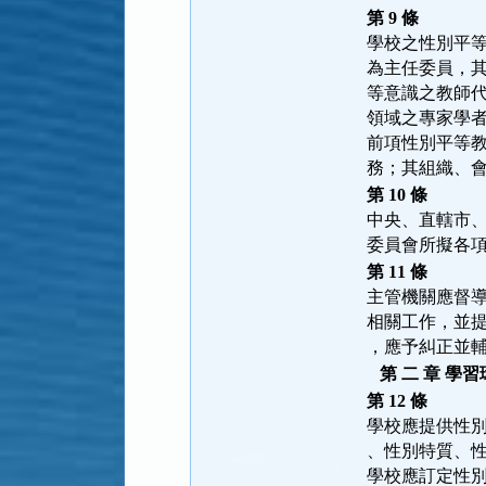
第 9 條
學校之性別平
為主任委員，
等意識之教師
領域之專家學
前項性別平等
務；其組織、
第 10 條
中央、直轄市
委員會所擬各
第 11 條
主管機關應督
相關工作，並
，應予糾正並
第 二 章 學
第 12 條
學校應提供性
、性別特質、
學校應訂定性