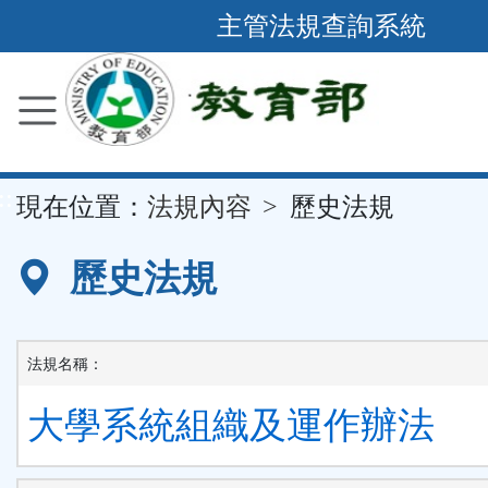
跳
主管法規查詢系統
到
主
要
內
容
::
現在位置：
法規內容
歷史法規
區
塊
歷史法規
法規名稱：
大學系統組織及運作辦法