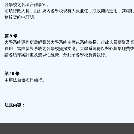
各學校之各項合作事宜。
前項行政人員，由系統內各學校現有人員兼任，或以契約進用，其權
務於契約中訂明。
第 9 條
大學系統運作所需經費與大學系統主席或系統校長、行政人員薪資及
費用，當由參與系統之各學校提撥支應。大學系統得以對外募集經費
請各項專案計畫及競爭性經費，分配予各學校負責執行。
第 10 條
本辦法自發布日施行。
法規內容：
: