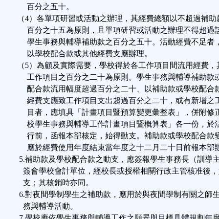
百分之五十。
（4）各單項研習或活動之辦理，其經費總額以不超過補助
百分之十五為原則，且單項研習或活動之辦理不得超過
學生事務與輔導補助款之百分之五十。活動經費不足者
以學校配合款或其他經費支應辦理。
（5）為顧及實際需要，學校得於各工作項目間流用經費，
工作項目之百分之二十為原則。學生事務與輔導補助款
配合款流用幅度超過百分之二十、以補助款或學校配合
經費支應致工作項目支出超過百分之二十，或有新增之
目者，應填具「計畫項目暨預算變更彙整表」，併附修
校學生事務與輔導工作計畫項目暨概算表」各一份，於
行前，函報本部核定，始得動支。補助款或學校配合款
應於經費使用年度結束當年度之十二月二十日前報本部
5.補助款及學校配合款之動支，應簽報學生事務長（訓導
簽會學校會計單位，經校長或授權相關行政主管核准後，
支；其核銷時亦同。
6.對夜間學制學生之補助款，應用於與夜間學制有關之師
務與輔導活動。
7.學校應依學生事務與輔導工作之願景與目標具體規劃年