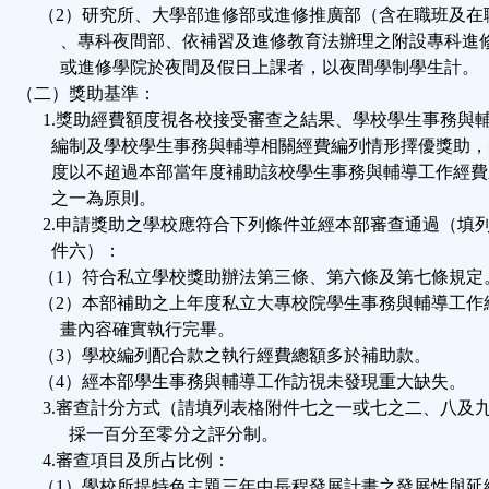
（2）研究所、大學部進修部或進修推廣部（含在職班及在
、專科夜間部、依補習及進修教育法辦理之附設專科進
或進修學院於夜間及假日上課者，以夜間學制學生計。
（二）獎助基準：
1.獎助經費額度視各校接受審查之結果、學校學生事務與
編制及學校學生事務與輔導相關經費編列情形擇優獎助，
度以不超過本部當年度補助該校學生事務與輔導工作經費
之一為原則。
2.申請獎助之學校應符合下列條件並經本部審查通過（填
件六）：
（1）符合私立學校獎助辦法第三條、第六條及第七條規定
（2）本部補助之上年度私立大專校院學生事務與輔導工作
畫內容確實執行完畢。
（3）學校編列配合款之執行經費總額多於補助款。
（4）經本部學生事務與輔導工作訪視未發現重大缺失。
3.審查計分方式（請填列表格附件七之一或七之二、八及
採一百分至零分之評分制。
4.審查項目及所占比例：
（1）學校所提特色主題三年中長程發展計畫之發展性與延