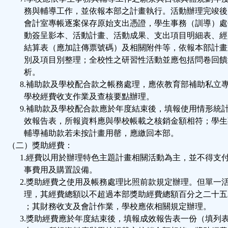
務與輔導工作，並依報本部之計畫執行。活動辦理完竣後
會計室專帳逐案保存原始支出憑證，學生事務（訓導）處
動簽呈影本、活動計畫、活動成果、支出項目明細表、經
結算表（應加註傳票號碼）及相關附件等，依報本部計畫
別及項目別整理；全校性之研習性活動並應包括問卷回饋
析。
8.補助款及學校配合款之帳務處理，應依教育部補助私立
學校經費收支作業及查核要點辦理。
9.補助款及學校配合款應於年度結束後，填報使用情形統
效報告表，所報資料應與學校帳載之核銷金額相符；學生
輔導補助款若未按計畫用罄，應繳回本部。
（二）獎助經費：
1.經費以用於辦理特色主題計畫相關活動為主，並不得支
事費用及購置設備。
2.獎助經費之使用及帳務處理比照前款規定辦理。但單一
理，其經費總額以不超過本部獎助經費總額百分之二十五
；其財務收支及會計作業，學校應依相關規定辦理。
3.獎助經費應於年度結束後，填報成效報告表一份（填列