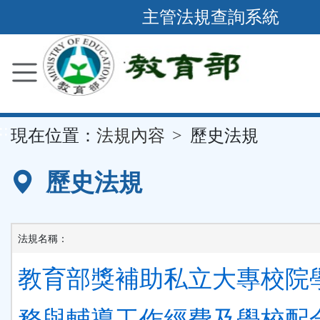
跳
主管法規查詢系統
到
主
要
內
容
::
現在位置：
法規內容
歷史法規
區
塊
歷史法規
法規名稱：
教育部獎補助私立大專校院
務與輔導工作經費及學校配