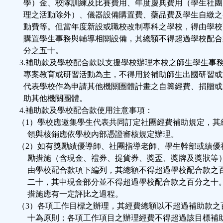
學）金、校隊訓練及比賽費用、年度慶典費用（學生社團
理之活動除外）、儀器設備購置費、藥品費及學生自繳之
動費等。但當年度新設或職校改制專科之學校，得由學校
購置學生事務與輔導相關設備，其總額不得超過學校配合
分之五十。
3.補助款及學校配合款以支援學校辦理本校之師生學生事
專案教育或研習活動為主，不得用於補助師生出國研習或
代表學校作為申請其他機關團體計畫之自籌經費、捐贈或
助其他機關團體。
4.補助款及學校配合款使用注意事項：
（1）學校應邀集學生代表共同訂定社團經費補助規定，其
領與核銷應依學校內部憑證審核規定辦理。
（2）如有獎勵績優導師、社團指導老師、學生幹部或績優
勵措施（含現金、禮券、提貨券、獎盃、獎牌及獎狀等
由學校配合款項下編列，其總額不得超過學校配合款之
二十，其中現金部分並不得超過學校配合款之百分之十
措施應有一定評比之過程。
（3）各項工作目標之辦理，其經費總額以不超過補助款之
十為原則；各項工作項目之辦理經費不得超過該目標補