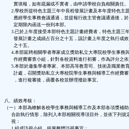
實填報，如有疏漏或不實者，由申請學校自負相關責任。
2.學校所提特色主題三年中長程發展計畫及本年度特色主
應經學生事務會議通過，並提報行政主管會議通過後，於
定期限內函送一份到本部。
3.已於上年度接受本部特色主題計畫經費者，特色主題三
發展計畫之成績占百分之十五，該計畫上年度之執行成效
之十五。
4.本部延聘相關學者專家成立獎助私立大專院校學生事務
作經費審查小組，針對各校資料進行初審，作為評分之依
5.本部於邀集學者專家、本部高等教育司、技術及職業教
計處，召開獎助私立大專校院學生事務與輔導工作經費審
，進行複審後，函覆各校並辦理撥款事宜。
八、績效考核：
（一）本部為瞭解各校學生事務與輔導工作及本部各項獎補助
合款執行情形，除列入本部相關視導項目外，並依下列規
視：
1.組成訪視小組，統籌整體訪視事宜：