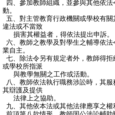
  四、參加教師組織，並參與其他依法令規定所舉辦之活
動。

  五、對主管教育行政機關或學校有關其個人之措施，認為
違法或不當致

      損害其權益者，得依法提出申訴。

  六、教師之教學及對學生之輔導依法令及學校章則享有專
業自主。

  七、除法令另有規定者外，教師得拒絕參與教育行政機關
或學校所指派

      與教學無關之工作或活動。

  八、教師依法執行職務涉訟時，其服務學校應延聘律師為
其辯護及提供

      法律上之協助。

  九、其他依本法或其他法律應享之權利。

  前項第八款情形，教師因公涉訟輔助辦法，由教育部定