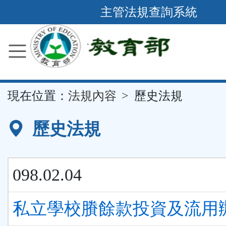
跳
主管法規查詢系統
到
主
要
內
容
::
現在位置：
法規內容
歷史法規
區
塊
歷史法規
098.02.04
私立學校賸餘款投資及流用