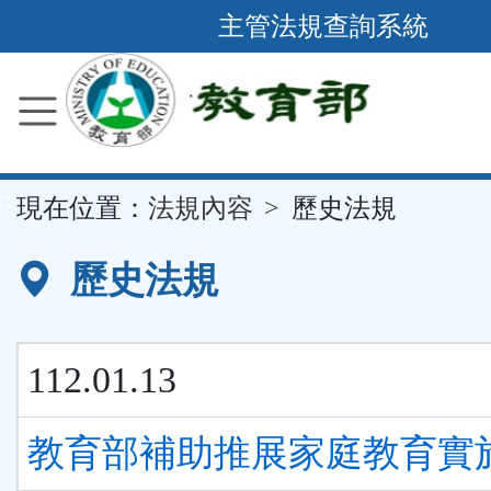
跳
主管法規查詢系統
到
主
要
內
容
::
現在位置：
法規內容
歷史法規
區
塊
歷史法規
112.01.13
教育部補助推展家庭教育實