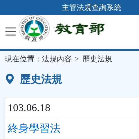
跳
主管法規查詢系統
到
主
要
內
容
::
現在位置：
法規內容
歷史法規
區
塊
歷史法規
103.06.18
終身學習法