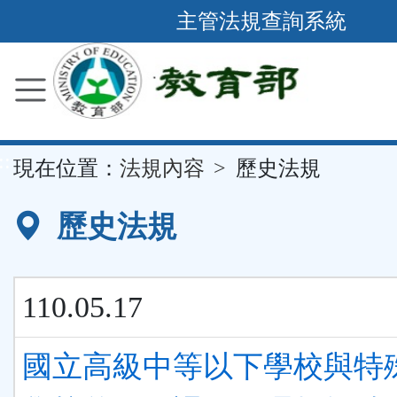
跳
主管法規查詢系統
到
主
要
內
容
::
現在位置：
法規內容
歷史法規
區
塊
歷史法規
110.05.17
國立高級中等以下學校與特