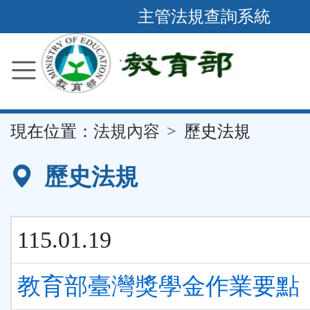
跳
主管法規查詢系統
到
主
要
內
容
::
現在位置：
法規內容
歷史法規
區
塊
歷史法規
115.01.19
教育部臺灣獎學金作業要點