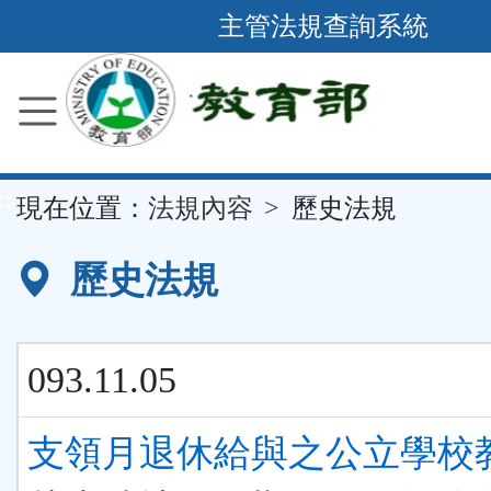
跳
主管法規查詢系統
到
主
要
內
容
::
現在位置：
法規內容
歷史法規
區
塊
歷史法規
093.11.05
支領月退休給與之公立學校