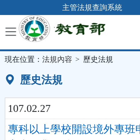
跳
主管法規查詢系統
到
主
要
內
容
::
現在位置：
法規內容
歷史法規
區
塊
歷史法規
107.02.27
專科以上學校開設境外專班